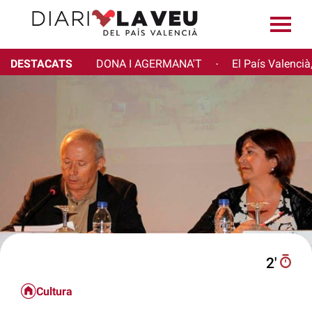
DESTACATS
DONA I AGERMANA'T
El País Valencià
·
2′
Cultura