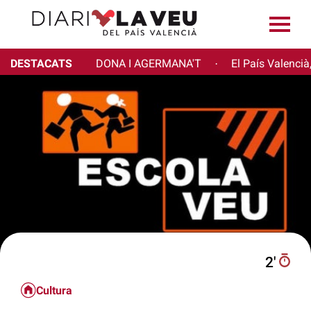
DESTACATS
DONA I AGERMANA'T
El País Valencià
·
2′
Cultura