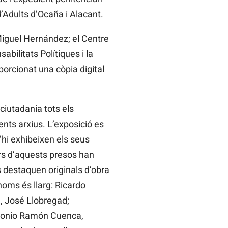
d’Adults d’Ocaña i Alacant.
 Miguel Hernández; el Centre
bilitats Polítiques i la
porcionat una còpia digital
ciutadania tots els
nts arxius. L’exposició es
i exhibeixen els seus
iars d’aquests presos han
s destaquen originals d’obra
 noms és llarg: Ricardo
, José Llobregad;
ntonio Ramón Cuenca,