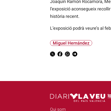
Joaquín Ramón Rocamora, Melcho
l’exposició aconsegueix recollir
història recent.
L’exposició podrà veure’s al f
Miguel Hernández
Qui som