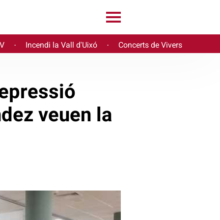
PV
Incendi la Vall d'Uixó
Concerts de Vivers
·
·
repressió
ndez veuen la