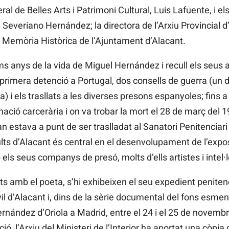
 de Belles Arts i Patrimoni Cultural, Luis Lafuente, i els
, Severiano Hernández; la directora de l’Arxiu Provincial d
e Memòria Històrica de l’Ajuntament d’Alacant.
ms anys de la vida de Miguel Hernández i recull els seus 
imera detenció a Portugal, dos consells de guerra (un del
ola) i els trasllats a les diverses presons espanyoles; fins 
inació carcerària i on va trobar la mort el 28 de març de
 estava a punt de ser traslladat al Sanatori Penitenciari
lts d’Alacant és central en el desenvolupament de l’expos
b els seus companys de presó, molts d’ells artistes i intel·
 amb el poeta, s’hi exhibeixen el seu expedient penitenci
il d’Alacant i, dins de la sèrie documental del fons esmenta
Hernández d’Oriola a Madrid, entre el 24 i el 25 de novemb
 l’Arxiu del Ministeri de l’Interior ha aportat una còpia 