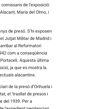
 comissaris de l’exposició:
’Alacant, María del Olmo, i
anys de presó. S’hi exposen
 Jutjat Militar de Madrid i
a arribar al Reformatori
l 1942 com a conseqüència
 Portaceli. Aquesta última
ició, ja que es mostra la
lectuals alacantins.
ari de la presó d’Orihuela i
t, el ‘trasllat de presos i
re del 1939. Per a
de l’expedient penitenciari