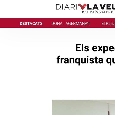
DESTACATS
DONA I AGERMANA'T
El País
·
Els expe
franquista q