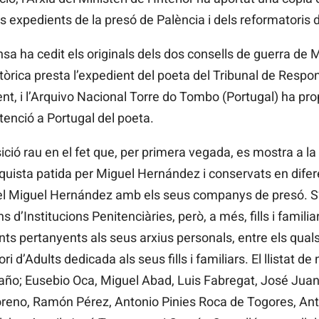
ls expedients de la presó de Palència i dels reformatoris 
nsa ha cedit els originals dels dos consells de guerra de
ica presta l’expedient del poeta del Tribunal de Responsa
ent, i l’Arquivo Nacional Torre do Tombo (Portugal) ha pro
tenció a Portugal del poeta.
ció rau en el fet que, per primera vegada, es mostra a la 
quista patida per Miguel Hernández i conservats en difere
l Miguel Hernández amb els seus companys de presó. S’h
s d’Institucions Penitenciàries, però, a més, fills i famil
ts pertanyents als seus arxius personals, entre els qual
ri d’Adults dedicada als seus fills i familiars. El llistat de
o; Eusebio Oca, Miguel Abad, Luis Fabregat, José Juan
reno, Ramón Pérez, Antonio Pinies Roca de Togores, A