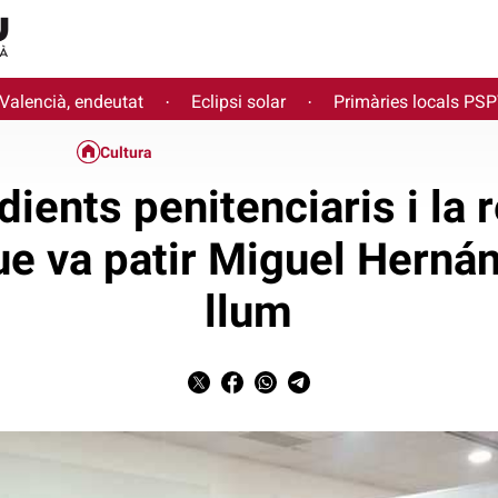
 Valencià, endeutat
Eclipsi solar
Primàries locals PS
·
·
Cultura
dients penitenciaris i la 
ue va patir Miguel Herná
llum