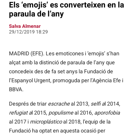
Els ‘emojis’ es converteixen en la
paraula de l’any
Salva Almenar
29/12/2019 18:29
MADRID (EFE). Les emoticones i ‘emojis’ s’han
alçat amb la distinció de paraula de l’any que
concedeix des de fa set anys la Fundació de
l’Espanyol Urgent, promoguda per l’Agència Efe i
BBVA.
Després de triar
escrache
al 2013,
selfi a
l 2014,
refugiat a
l 2015,
populisme
al 2016,
aporofobia
al 2017 i
microplástico
al 2018, l’equip de la
Fundació ha optat en aquesta ocasió per