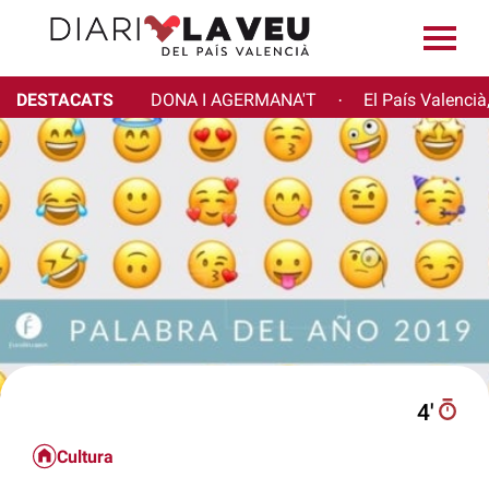
DESTACATS
DONA I AGERMANA'T
El País Valencià
·
4′
Cultura