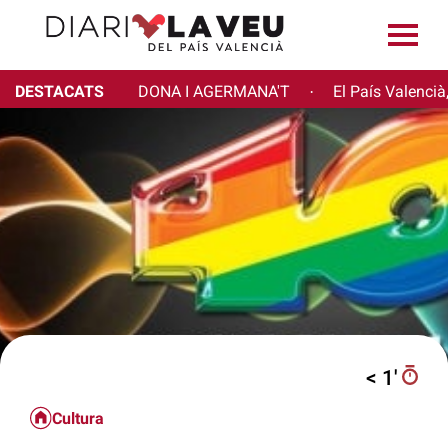
DESTACATS
DONA I AGERMANA'T
El País Valencià
·
< 1′
Cultura