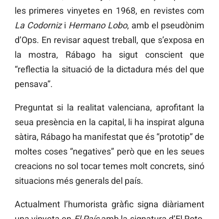
les primeres vinyetes en 1968, en revistes com
La Codorniz
i
Hermano Lobo
, amb el pseudònim
d’Ops. En revisar aquest treball, que s’exposa en
la mostra, Rábago ha sigut conscient que
“reflectia la situació de la dictadura més del que
pensava”.
Preguntat si la realitat valenciana, aprofitant la
seua presència en la capital, li ha inspirat alguna
sàtira, Rábago ha manifestat que és “prototip” de
moltes coses “negatives” però que en les seues
creacions no sol tocar temes molt concrets, sinó
situacions més generals del país.
Actualment l’humorista gràfic signa diàriament
una vinyeta en
El País
amb la signatura d’El Roto,