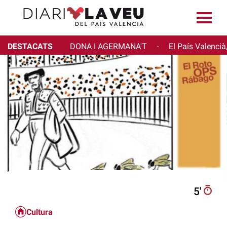
DESTACATS
DONA I AGERMANA'T
El País Valencià
·
5′
Cultura