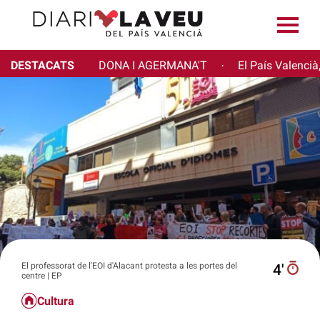
DESTACATS
DONA I AGERMANA'T
El País Valencià
·
El professorat de l'EOI d'Alacant protesta a les portes del
4′
centre | EP
Cultura