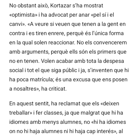
No obstant això, Kortazar s’ha mostrat
«optimista» i ha advocat per anar «pel sí i el
canvi». «A veure si veuen que tenen a la gent en
contra i es tiren enrere, perquè és l’única forma
en la qual solen reaccionar. No els convencerem
amb arguments, perquè ells són els primers que
no en tenen. Volen acabar amb tota la despesa
social i tot el que siga públic i ja, s’inventen que hi
ha poca matrícula; és una excusa que ens posen
a nosaltres», ha criticat.
En aquest sentit, ha reclamat que els «deixen
treballar» i fer classes, ja que malgrat que hi ha
idiomes amb menys alumnes, no «hi ha idiomes
on no hi haja alumnes ni hi haja cap interés», al