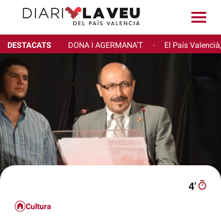
DESTACATS
DONA I AGERMANA'T
El País Valencià
·
4′
Cultura