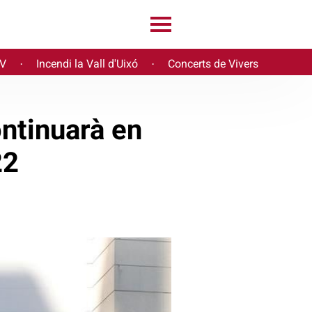
PV
Incendi la Vall d'Uixó
Concerts de Vivers
·
·
ontinuarà en
22