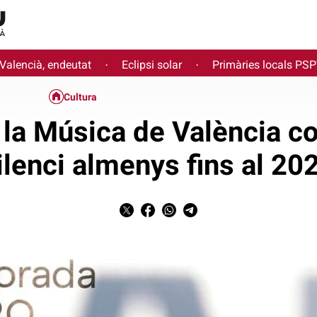
 Valencià, endeutat
Eclipsi solar
Primàries locals PS
·
·
Cultura
 la Música de València c
ilenci almenys fins al 20