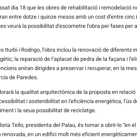
sat dia 18 que les obres de rehabilitació i remodelació 
ran entre dotze i quinze mesos amb un cost d’entre cinc i
 es veurà la possibilitat d’escometre l’obra per fases per a
es
Iturbi
i
Rodrigo, l’obra inclou la renovació de diferents ins
tic, la reparació de l’aplacat de pedra de la façana i l’el
ncions aniran dirigides a preservar i recuperar, en la mes
rcía
de
Paredes.
alorarà la qualitat arquitectònica de la proposta en relació a
essibilitat i sostenibilitat en l’eficiència energètica, l’ús
ent i la seua possibilitat de reciclatge.
loria
Tello, presidenta del Palau, és tornar a obrir-lo “en 
a renovada, en un edifici molt més eficient energèticame