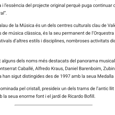
i l’essència del projecte original perquè puga continuar o
al”.
au de la Música és un dels centres culturals clau de Val
 de música clàssica, és la seu permanent de l’Orquestra 
ivals d’altres estils i disciplines, nombroses activitats di
at alguns dels noms més destacats del panorama musical 
ntserrat
Caballé,
Alfredo
Kraus, Daniel
Barenboim,
Zubin
a
han sigut distingides des de 1997 amb la seua Medalla 
inada pel cristall, presideix un dels trams de l’antic llit 
 la seua enorme font i el jardí de
Ricardo
Bofill.