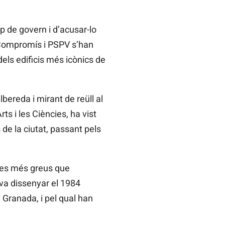
p de govern i d’acusar-lo
i Compromís i PSPV s’han
dels edificis més icònics de
Albereda i mirant de reüll al
ts i les Ciències, ha vist
s de la ciutat, passant pels
mes més greus que
va dissenyar el 1984
 Granada, i pel qual han