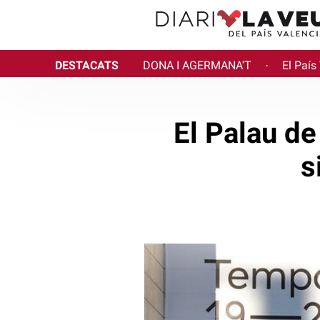
DESTACATS
DONA I AGERMANA'T
El País
·
El Palau de
s