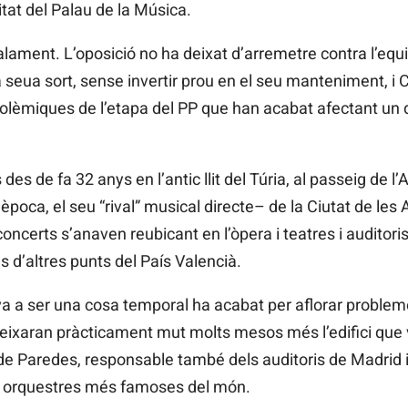
itat del Palau de la Música.
lament. L’oposició no ha deixat d’arremetre contra l’equi
a seua sort, sense invertir prou en el seu manteniment, 
olèmiques de l’etapa del PP que han acabat
afectant
un 
 des de fa 32 anys en l’antic llit del Túria, al passeig de l’
poca, el seu “rival” musical directe– de la Ciutat de les Ar
 concerts s’anaven reubicant en l’òpera
i teatres i auditori
als d’altres punts del País Valencià.
a a ser una cosa temporal ha acabat per aflorar proble
 deixaran pràcticament mut molts mesos més l’edifici que 
de
Paredes, responsable també dels auditoris de Madrid i
 i orquestres més famoses del món.