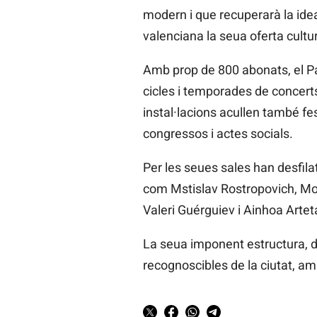
modern i que recuperarà la idea 
valenciana la seua oferta cultur
Amb prop de 800 abonats, el Pal
cicles i temporades de concerts
instal·lacions acullen també fest
congressos i actes socials.
Per les seues sales han desfil
com
Mstislav
Rostropovich, Mo
Valeri
Guérguiev
i Ainhoa
Artet
La seua imponent estructura, dom
recognoscibles de la ciutat, amb