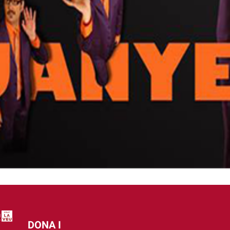
tme frenètic característics dels programes de televisió en d
cabaret “on qualsevol cosa és possible” ja que “una rialla,
en fer variar el rumb del text escrit”.
deu demanar els bons al CAL (centre d’autoaprenentatge 
teca; els Tarongers, aulari Nord; Blasco Ibáñez, aulari V), 
atre una hora abans de l’espectacle. També es poden utili
DONA I