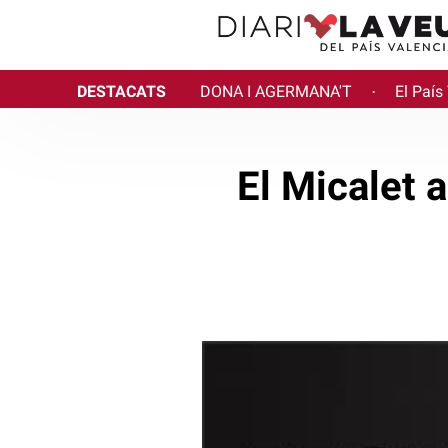
DESTACATS
DONA I AGERMANA'T
El País
·
El Micalet 