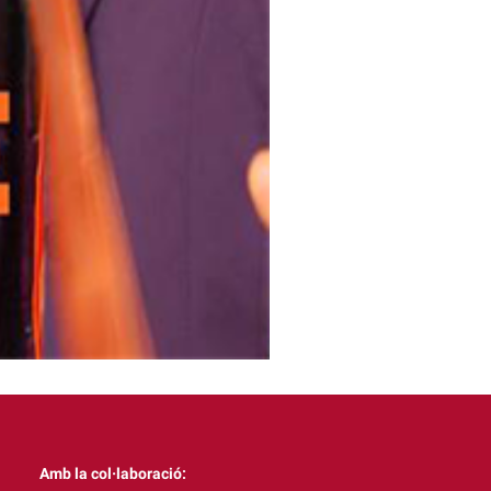
irecte. Es tracta d’un
 una reacció del públic o
de llengües) del campus
que podreu bescanviar per
tzar els bons de campanyes
Amb la col·laboració: