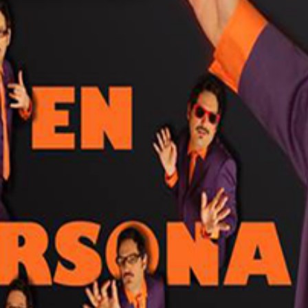
a (carrer del Mestre Palau, 3) acull des d’aquest mateix di
guanye’, d’Eugeni Alemany.
tacle còmic, escrit i protagonitzat per l’humorista i pres
’un monòleg, es juga amb la improvisació i la irreverència