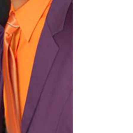
jous i fins el pròxim 15 de
entador de televisió, Eugeni
 teatral del cabaret, la