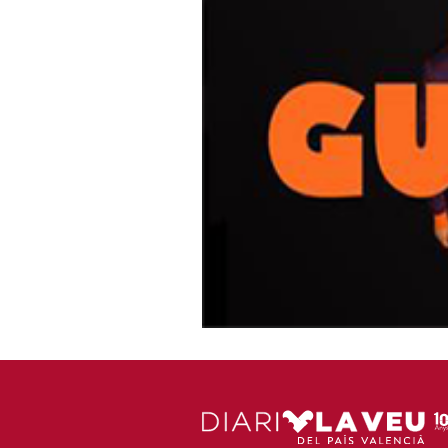
interacció amb el públic i el ri
espectacle “viu i canviant”, un 
qualsevol element inesperat pod
Amb el carnet universitari po
(Burjassot, edifici de la biblio
entrades en la taquilla del te
anteriors.