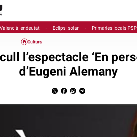
 Valencià, endeutat
Eclipsi solar
Primàries locals PS
·
·
Cultura
acull l’espectacle ‘En per
d’Eugeni Alemany