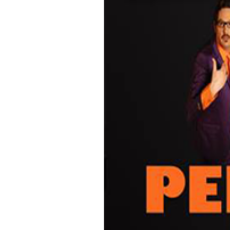
Redacció
12/03/2015 12:00
RedactaVeu / València
.
El Teatre el Micalet, de Valènci
març l’espectacle ‘En persona 
‘En persona guanye’ és un espec
Alemany.
En aquest xou, sota l’aparença d