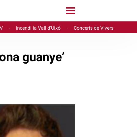
PV
Incendi la Vall d'Uixó
Concerts de Vivers
·
·
sona guanye’