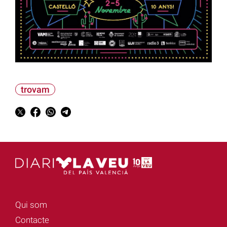
trovam
Qui som
Contacte