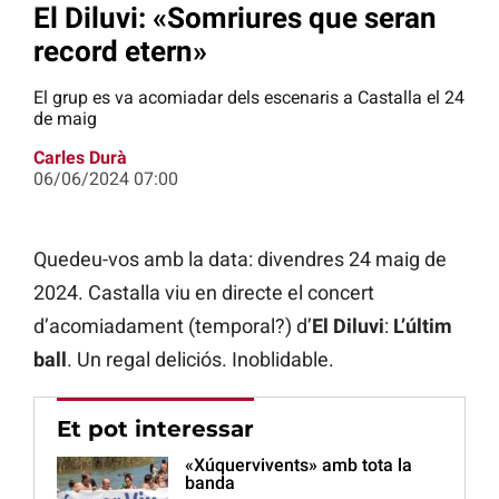
El Diluvi: «Somriures que seran
record etern»
El grup es va acomiadar dels escenaris a Castalla el 24
de maig
Carles Durà
06/06/2024 07:00
Quedeu-vos amb la data: divendres 24 maig de
2024. Castalla viu en directe el concert
d’acomiadament (temporal?) d’
El Diluvi
:
L’últim
ball
. Un regal deliciós. Inoblidable.
Et pot interessar
«Xúquervivents» amb tota la
banda