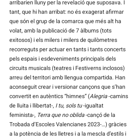
arribarien lluny per la revelació que suposava. I
tant, que hi han arribat: no és exagerat afirmar
que són el grup de la comarca que més alt ha
volat, amb la publicació de 7 àlbums (tots
exitosos) i els milers i milers de quilòmetres
recorreguts per actuar en tants i tants concerts
pels espais i esdeveniments principals dels
circuits musicals (teatres i Festiverns inclosos)
arreu del territori amb llengua compartida. Han
aconseguit crear i versionar cançons que s’han
convertit en autèntics “himnes” (
Alegria
-camins
de lluita i llibertat-,
I tu, sols tu
-igualtat
feminista-,
Terra que no oblida
-cançó de la
Trobada d’Escoles Valencianes 2023-…) gràcies
a la potència de les lletres i a la mescla d’estils i