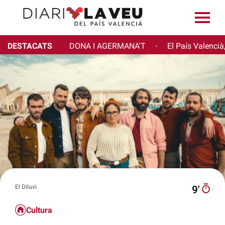
DESTACATS
DONA I AGERMANA'T
El País Valencià
·
El Diluvi
9′
Cultura