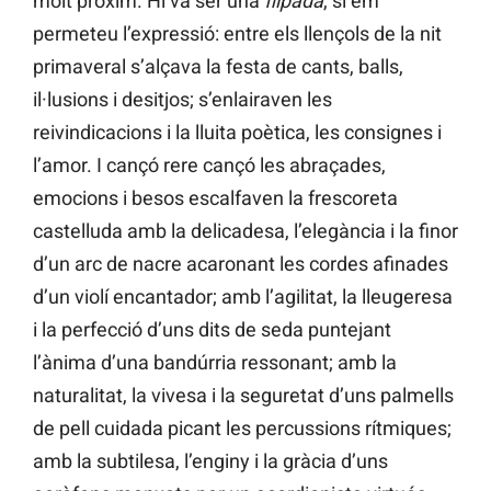
molt pròxim. Hi va ser una
flipada
, si em
permeteu l’expressió: entre els llençols de la nit
primaveral s’alçava la festa de cants, balls,
il·lusions i desitjos; s’enlairaven les
reivindicacions i la lluita poètica, les consignes i
l’amor. I cançó rere cançó les abraçades,
emocions i besos escalfaven la frescoreta
castelluda amb la delicadesa, l’elegància i la finor
d’un arc de nacre acaronant les cordes afinades
d’un violí encantador; amb l’agilitat, la lleugeresa
i la perfecció d’uns dits de seda puntejant
l’ànima d’una bandúrria ressonant; amb la
naturalitat, la vivesa i la seguretat d’uns palmells
de pell cuidada picant les percussions rítmiques;
amb la subtilesa, l’enginy i la gràcia d’uns