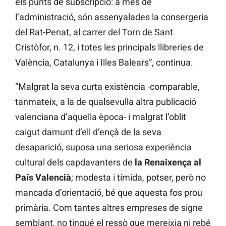
els punts de subscripció: a més de
l’administració, són assenyalades la consergeria
del Rat-Penat, al carrer del Torn de Sant
Cristòfor, n. 12, i totes les principals llibreries de
València, Catalunya i Illes Balears”, continua.
“Malgrat la seva curta existència -comparable,
tanmateix, a la de qualsevulla altra publicació
valenciana d’aquella època- i malgrat l’oblit
caigut damunt d’ell d’ençà de la seva
desaparició, suposa una seriosa experiència
cultural dels capdavanters de
la Renaixença al
País Valencià
; modesta i tímida, potser, però no
mancada d’orientació, bé que aquesta fos prou
primària. Com tantes altres empreses de signe
semblant, no tingué el ressò que mereixia ni rebé