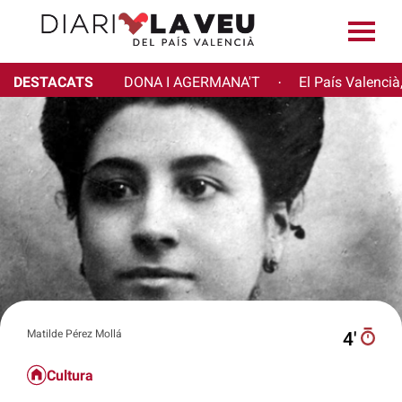
DESTACATS
DONA I AGERMANA'T
El País Valencià
·
Matilde Pérez Mollá
4′
Cultura