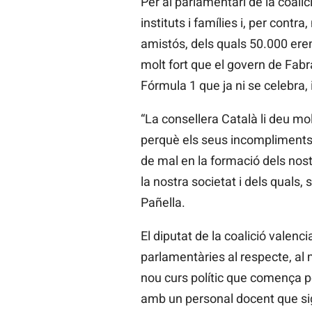
Per al parlamentari de la coalic
instituts i famílies i, per cont
amistós, dels quals 50.000 eren 
molt fort que el govern de Fabr
Fórmula 1 que ja ni se celebra, 
“La consellera Català li deu mo
perquè els seus incompliments, r
de mal en la formació dels nost
la nostra societat i dels quals,
Pañella.
El diputat de la coalició valen
parlamentàries al respecte, al
nou curs polític que comença p
amb un personal docent que siga