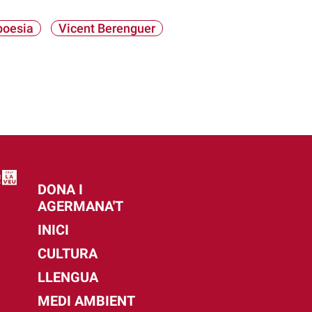
poesia
Vicent Berenguer
DONA I
AGERMANA'T
INICI
CULTURA
LLENGUA
MEDI AMBIENT