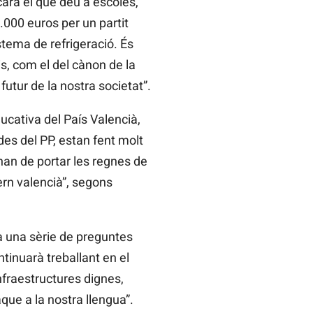
cara el que deu a escoles,
0.000 euros per un partit
stema de refrigeració. És
s, com el del cànon de la
futur de la nostra societat”.
ucativa del País Valencià,
des del PP, estan fent molt
 han de portar les regnes de
vern valencià”, segons
rà una sèrie de preguntes
tinuarà treballant en el
nfraestructures dignes,
que a la nostra llengua”.