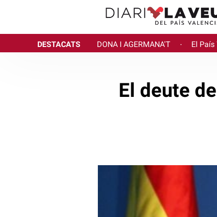
DESTACATS
DONA I AGERMANA'T
El País
·
El deute de