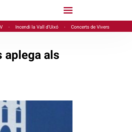
PV
Incendi la Vall d'Uixó
Concerts de Vivers
·
·
s aplega als