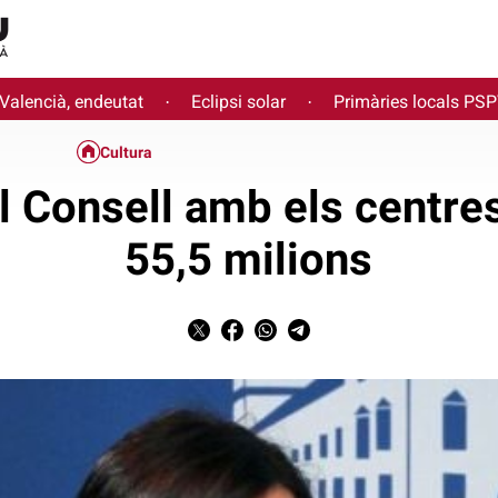
 Valencià, endeutat
Eclipsi solar
Primàries locals PS
·
·
Cultura
l Consell amb els centre
55,5 milions