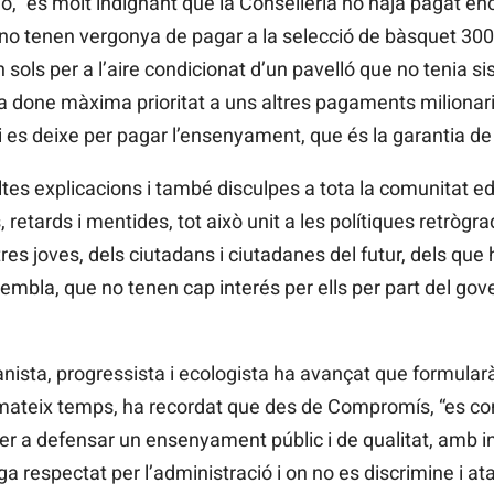
ió, “és molt indignant que la Conselleria no haja pagat en
ra, no tenen vergonya de pagar a la selecció de bàsquet 30
sols per a l’aire condicionat d’un pavelló que no tenia si
a done màxima prioritat a uns altres pagaments milionari
i es deixe per pagar l’ensenyament, que és la garantia de 
ltes explicacions i també disculpes a tota la comunitat ed
etards i mentides, tot això unit a les polítiques retrògra
res joves, dels ciutadans i ciutadanes del futur, dels que
 sembla, que no tenen cap interés per ells per part del go
cianista, progressista i ecologista ha avançat que formula
 mateix temps, ha recordat que des de Compromís, “es con
er a defensar un ensenyament públic i de qualitat, amb i
 respectat per l’administració i on no es discrimine i ata