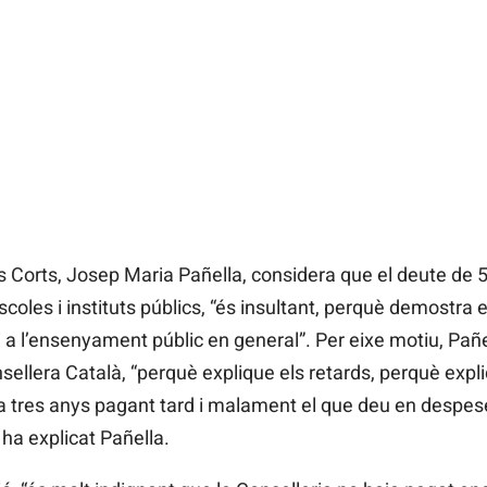
 Corts, Josep Maria Pañella, considera que el deute de 5
coles i instituts públics, “és insultant, perquè demostra
i a l’ensenyament públic en general”. Per eixe motiu, Pañ
sellera Català, “perquè explique els retards, perquè exp
rta tres anys pagant tard i malament el que deu en despe
a explicat Pañella.