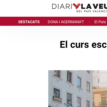
DESTACATS
DONA I AGERMANA'T
El País
·
El curs es