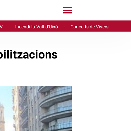
PV
Incendi la Vall d'Uixó
Concerts de Vivers
·
·
ilitzacions