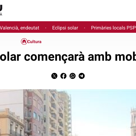
 Valencià, endeutat
Eclipsi solar
Primàries locals PS
·
·
Cultura
colar començarà amb mob