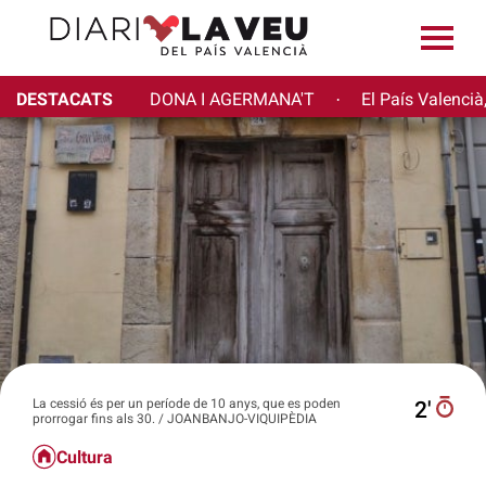
DESTACATS
DONA I AGERMANA'T
El País Valencià
·
La cessió és per un període de 10 anys, que es poden
2′
prorrogar fins als 30. / JOANBANJO-VIQUIPÈDIA
Cultura