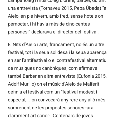
campanòleg i musicòleg Llorenç Barber, durant
una entrevista (Tornaveu 2015, Pepa Úbeda) “a
Aielo, en ple hivern, amb fred, sense hotels on
pernoctar, i hi havia més de cinc-centes
persones!” declarava el director del festival.
El Nits d’Aielo i arts, francament, no és un altre
festival, tot i la seua solidesa i la seua aparença
en ser l’antifestival o el contrafestival alternatiu
de músiques no canòniques, com afirmava
també Barber en altra entrevista (Eufonia 2015,
Adolf Murillo) on el músic d’Aielo de Malferit
definia el festival com un “festival modest i
especial,…, on convocarà any rere any allò més
sorprenent de les propostes sonores -ara
clarament art sonor-. Centenars de joves