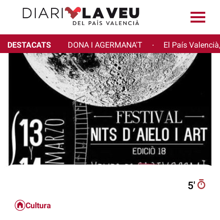
DESTACATS
DONA I AGERMANA'T
El País Valencià
·
5′
Cultura