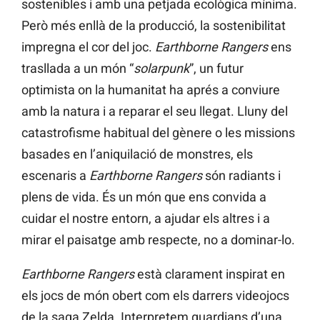
sostenibles i amb una petjada ecològica mínima.
Però més enllà de la producció, la sostenibilitat
impregna el cor del joc.
Earthborne Rangers
ens
trasllada a un món “
solarpunk
”, un futur
optimista on la humanitat ha aprés a conviure
amb la natura i a reparar el seu llegat. Lluny del
catastrofisme habitual del gènere o les missions
basades en l’aniquilació de monstres, els
escenaris a
Earthborne Rangers
són radiants i
plens de vida. És un món que ens convida a
cuidar el nostre entorn, a ajudar els altres i a
mirar el paisatge amb respecte, no a dominar-lo.
Earthborne Rangers
està clarament inspirat en
els jocs de món obert com els darrers videojocs
de la saga Zelda. Interpretem guardians d’una