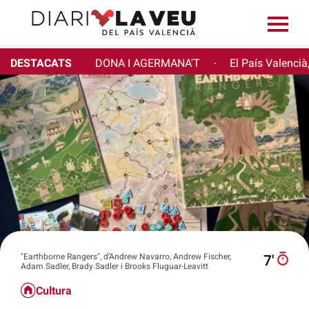
DESTACATS
DONA I AGERMANA'T
El País Valencià
·
"Earthborne Rangers", d’Andrew Navarro, Andrew Fischer,
7′
Adam Sadler, Brady Sadler i Brooks Fluguar-Leavitt
Cultura