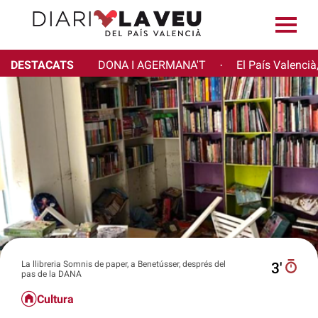
DESTACATS
DONA I AGERMANA'T
El País Valencià
·
La llibreria Somnis de paper, a Benetússer, després del
3′
pas de la DANA
Cultura