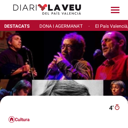
DESTACATS
DONA I AGERMANA'T
El País Valencià
·
4′
Cultura