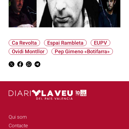
Ca Revolta
Espai Rambleta
EUPV
Ovidi Montllor
Pep Gimeno «Botifarra»
Qui som
Contacte