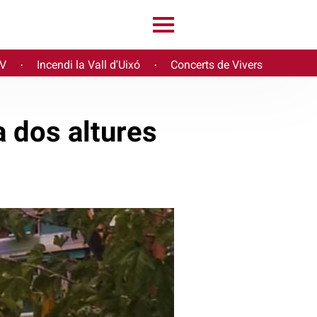
PV
Incendi la Vall d'Uixó
Concerts de Vivers
·
·
 dos altures