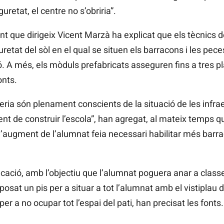
uretat, el centre no s’obriria”.
 que dirigeix Vicent Marzà ha explicat que els tècnics de 
etat del sòl en el qual se situen els barracons i les pece
 A més, els mòduls prefabricats asseguren fins a tres plan
onts.
eria són plenament conscients de la situació de les infra
gent de construir l’escola”, han agregat, al mateix temps 
l’augment de l’alumnat feia necessari habilitar més barr
ció, amb l’objectiu que l’alumnat poguera anar a classe
sat un pis per a situar a tot l’alumnat amb el vistiplau de 
 per a no ocupar tot l’espai del pati, han precisat les fonts.