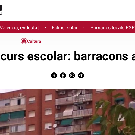
 Valencià, endeutat
Eclipsi solar
Primàries locals PS
·
·
Cultura
curs escolar: barracons a