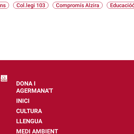
ons
Col.legi 103
Compromís Alzira
Educació
DONA I
AGERMANA'T
INICI
CULTURA
LLENGUA
MEDI AMBIENT