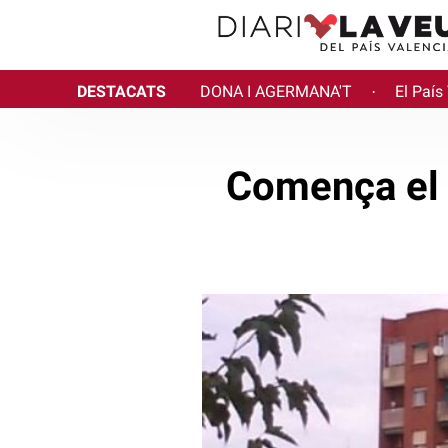
DESTACATS
DONA I AGERMANA'T
El País
·
Comença el 