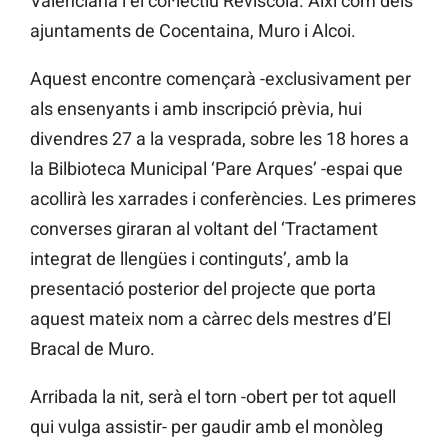
Valenciana i el col·lectiu Reviscola. Així com dels
ajuntaments de Cocentaina, Muro i Alcoi.
Aquest encontre començarà -exclusivament per
als ensenyants i amb inscripció prèvia, hui
divendres 27 a la vesprada, sobre les 18 hores a
la Bilbioteca Municipal ‘Pare Arques’ -espai que
acollirà les xarrades i conferències. Les primeres
converses giraran al voltant del ‘Tractament
integrat de llengües i continguts’, amb la
presentació posterior del projecte que porta
aquest mateix nom a càrrec dels mestres d’El
Bracal de Muro.
Arribada la nit, serà el torn -obert per tot aquell
qui vulga assistir- per gaudir amb el monòleg