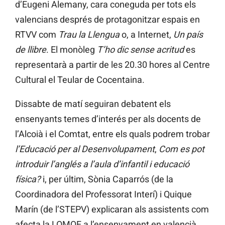
d’Eugeni Alemany, cara coneguda per tots els
valencians després de protagonitzar espais en
RTVV com
Trau la Llengua
o, a Internet,
Un país
de llibre
. El monòleg
T’ho dic sense acritud
es
representarà a partir de les 20.30 hores al Centre
Cultural el Teular de Cocentaina.
Dissabte de matí seguiran debatent els
ensenyants temes d’interés per als docents de
l’Alcoià i el Comtat, entre els quals podrem trobar
l’Educació per al Desenvolupament
,
Com es pot
introduir l’anglés a l’aula d’infantil i educació
física?
i, per últim, Sònia Caparrós (de la
Coordinadora del Professorat Interí) i Quique
Marín (de l’STEPV) explicaran als assistents com
afecta la LOMQE a l’ensenyament en valencià.