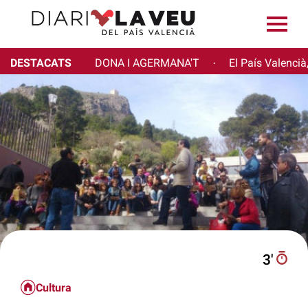
DESTACATS
DONA I AGERMANA'T
El País Valencià
·
3′
Cultura