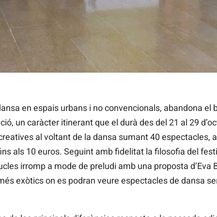
e dansa en espais urbans i no convencionals, abandona el b
ció, un caràcter itinerant que el durà des del 21 al 29 d’
reatives al voltant de la dansa sumant 40 espectacles, alg
 als 10 euros. Seguint amb fidelitat la filosofia del festiv
 Bucles irromp a mode de preludi amb una proposta d’Eva 
s més exòtics on es podran veure espectacles de dansa serà 