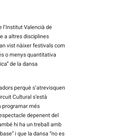
 l’Institut Valencià de
 a altres disciplines
han vist nàixer festivals com
és o menys quantitativa
ica” de la dansa
madors perquè s’atrevisquen
cuit Cultural s’està
ó a programar més
 espectacle depenent del
també hi ha un treball amb
 base” i que la dansa “no es