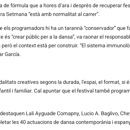
a de fórmula que a hores d’ara i després de recuperar fe
ra Setmana “està amb normalitat al carrer”.
tre els programadors hi ha un tarannà “conservador” que f
 és “crear públic per a la dansa”, va raonar el responsable 
però el context està per construir. “El sistema immunològ
r García.
litats creatives segons la durada, l’espai, el format, si
fantil i familiar. Cal apuntar que el festival també programa
s destaquen Lali Ayguade Comapny, Lucio A. Baglivo, Ch
letar les 40 actuacions de dansa contemporània i espany