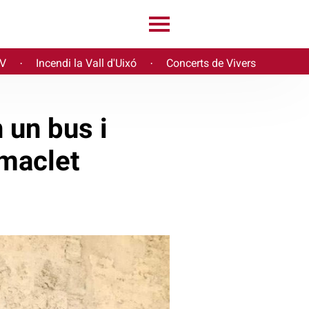
PV
Incendi la Vall d'Uixó
Concerts de Vivers
·
·
 un bus i
imaclet