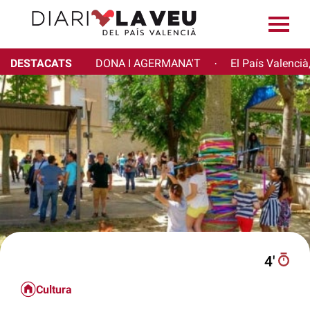
DESTACATS
DONA I AGERMANA'T
El País Valencià
·
4′
Cultura