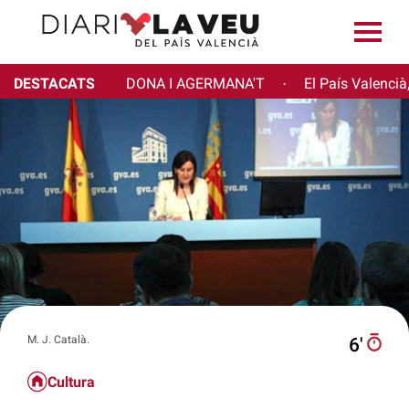
DESTACATS
DONA I AGERMANA'T
El País Valencià
·
M. J. Català.
6′
Cultura