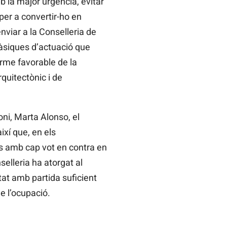
mb la major urgència, evitar
 per a convertir-ho en
nviar a la Conselleria de
bàsiques d’actuació que
orme favorable de la
rquitectònic i de
oni, Marta Alonso, el
ixí que, en els
ts amb cap vot en contra en
selleria ha atorgat al
at amb partida suficient
e l’ocupació.