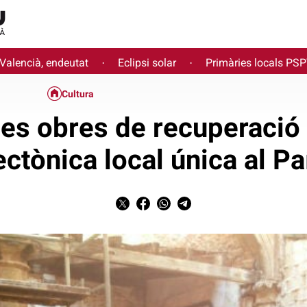
 Valencià, endeutat
Eclipsi solar
Primàries locals PS
·
·
Cultura
 les obres de recuperació 
ectònica local única al P