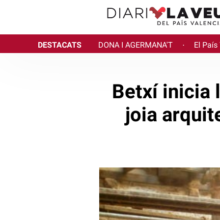
DESTACATS
DONA I AGERMANA'T
El País
·
Betxí inicia
joia arquit