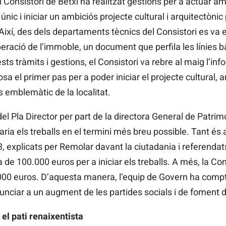
 el Consistori de Betxí ha realitzat gestions per a actuar a
ic i iniciar un ambiciós projecte cultural i arquitectònic
 Així, des dels departaments tècnics del Consistori es va e
peració de l’immoble, un document que perfila les línies 
ts tràmits i gestions, el Consistori va rebre al maig l’inf
a el primer pas per a poder iniciar el projecte cultural, a
 emblemàtic de la localitat.
del Pla Director per part de la directora General de Patrim
aria els treballs en el termini més breu possible. Tant és a
, explicats per Remolar davant la ciutadania i referenda
a de 100.000 euros per a iniciar els treballs. A més, la Con
00 euros. D’aquesta manera, l’equip de Govern ha compt
nunciar a un augment de les partides socials i de foment d
 el pati renaixentista