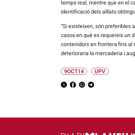
temps real, mentre que en el ca
identificació dels aïllats obtin
“Si existeixen, són preferibles 
casos en què es requereix un d
contenidors en frontera fins al
deterioraria la mercaderia i au
9OCT14
UPV