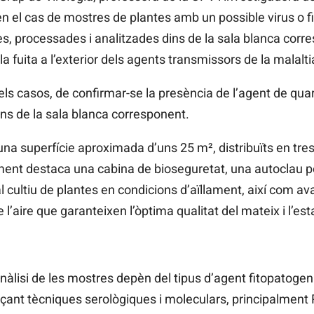
n el cas de mostres de plantes amb un possible virus o 
 processades i analitzades dins de la sala blanca corre
fuita a l’exterior dels agents transmissors de la malaltia:
ls casos, de confirmar-se la presència de l’agent de quar
ns de la sala blanca corresponent.
na superfície aproximada d’uns 25 m², distribuïts en tr
ment destaca una cabina de bioseguretat, una autoclau pe
 al cultiu de plantes en condicions d’aïllament, així com 
de l’aire que garanteixen l’òptima qualitat del mateix i l’es
àlisi de les mostres depèn del tipus d’agent fitopatogen. 
çant tècniques serològiques i moleculars, principalment