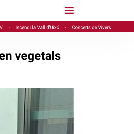
PV
Incendi la Vall d'Uixó
Concerts de Vivers
·
·
 en vegetals