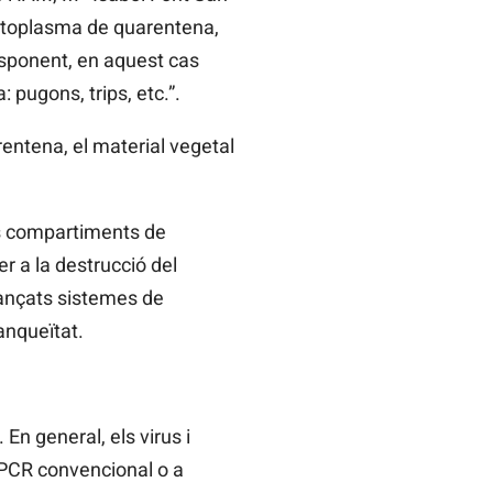
fitoplasma de quarentena,
sponent, en aquest cas
 pugons, trips, etc.”.
entena, el material vegetal
es compartiments de
r a la destrucció del
avançats sistemes de
tanqueïtat.
En general, els virus i
 PCR convencional o a