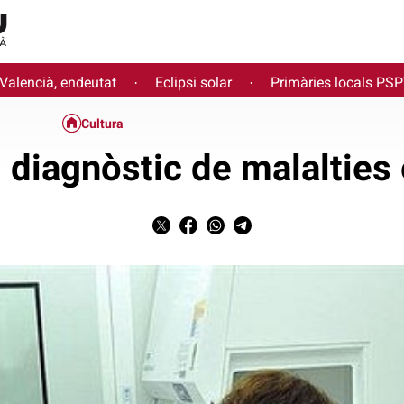
 Valencià, endeutat
Eclipsi solar
Primàries locals PS
·
·
Cultura
 diagnòstic de malalties