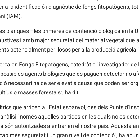
er a la identificació i diagnòstic de fongs fitopatògens, t
ani (IAM).
les blanques –les primeres de contenció biològica en la U
austives i amb major seguretat del material vegetal que ar
nts potencialment perillosos per a la producció agrícola i 
rca en Fongs Fitopatògens, catedràtic i investigador de 
 possibles agents biològics que es puguen detectar no af
enció necessari ha de ser elevat a causa que poden ser o
ltius o masses forestals”, ha dit.
ítrics que arriben a l’Estat espanyol, des dels Punts d’Ins
anàlisi i només aquelles partides en les quals no es dete
són autoritzades a entrar en el nostre país. Aquesta anàl
cap més seguretat i un gran nivell de contenció”, ha apu