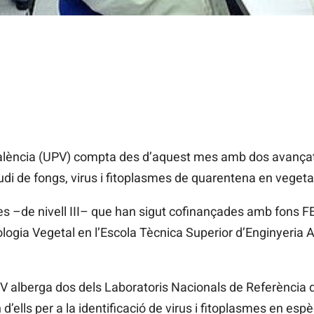
València (UPV) compta des d’aquest mes amb dos avançat
tudi de fongs, virus i fitoplasmes de quarentena en vegeta
es –de nivell III– que han sigut cofinançades amb fons F
tologia Vegetal en l’Escola Tècnica Superior d’Enginyeria
V alberga dos dels Laboratoris Nacionals de Referència de
’ells per a la identificació de virus i fitoplasmes en espè