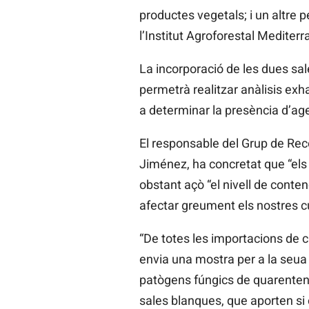
productes vegetals; i un altre p
l’Institut Agroforestal Mediterr
La incorporació de les dues sa
permetrà realitzar anàlisis exh
a determinar la presència d’age
El responsable del Grup de Rece
Jiménez, ha concretat que “els
obstant açò “el nivell de cont
afectar greument els nostres cu
“De totes les importacions de c
envia una mostra per a la seua 
patògens fúngics de quarentena 
sales blanques, que aporten si 