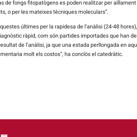
s de fongs fitopatògens es poden realitzar per aïllament 
guts, o per les mateixes tècniques moleculars”.
aquestes últimes per la rapidesa de l’anàlisi (24-48 hores
iagnòstic ràpid, com són partides importades que han de
 resultat de l’anàlisi, ja que una estada perllongada en a
gmentaria molt els costos”, ha conclòs el catedràtic.