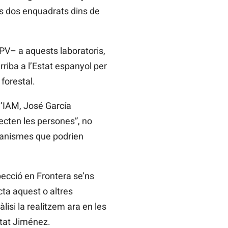
ots dos enquadrats dins de
PV– a aquests laboratoris,
riba a l’Estat espanyol per
forestal.
l’IAM, José García
ecten les persones”, no
rganismes que podrien
pecció en Frontera se’ns
cta aquest o altres
isi la realitzem ara en les
ntat Jiménez.