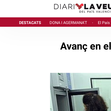
DESTACATS
DONA I AGERMANA'T
El País
·
Avanç en el