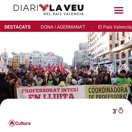
DESTACATS
DONA I AGERMANA'T
El País Valencià
·
3′
Cultura