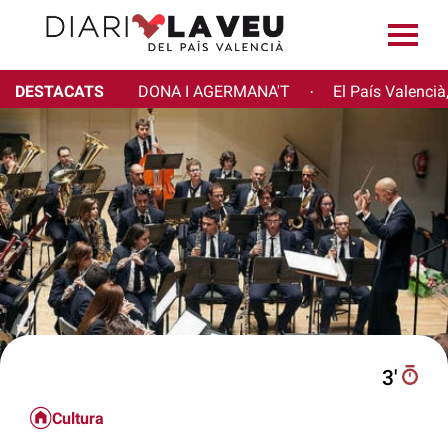
DESTACATS
DONA I AGERMANA'T
El País Valencià
·
3′
Cultura