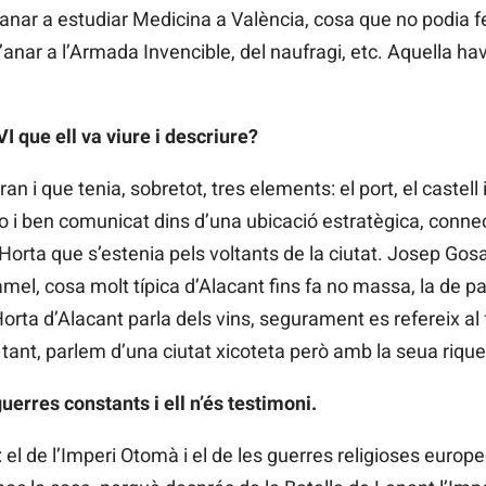
a anar a estudiar Medicina a València, cosa que no podia f
’anar a l’Armada Invencible, del naufragi, etc. Aquella hav
I que ell va viure i descriure?
n i que tenia, sobretot, tres elements: el port, el castell 
bo i ben comunicat dins d’una ubicació estratègica, connec
 l’Horta que s’estenia pels voltants de la ciutat. Josep G
l, cosa molt típica d’Alacant fins fa no massa, la de pass
orta d’Alacant parla dels vins, segurament es refereix al 
r tant, parlem d’una ciutat xicoteta però amb la seua riqu
erres constants i ell n’és testimoni.
: el de l’Imperi Otomà i el de les guerres religioses europe