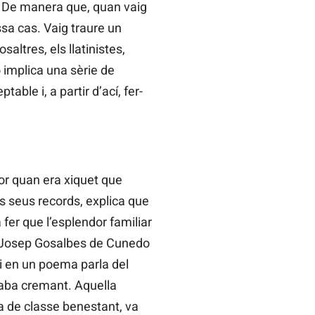
s. De manera que, quan vaig
assa cas. Vaig traure un
altres, els llatinistes,
ió implica una sèrie de
ble i, a partir d’ací, fer-
or quan era xiquet que
s seus records, explica que
fer que l’esplendor familiar
t, Josep Gosalbes de Cunedo
 i en un poema parla del
acaba cremant. Aquella
ra de classe benestant, va