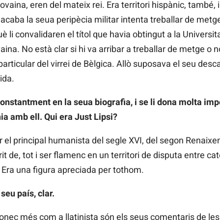
ovaina, eren del mateix rei. Era territori hispànic, també,
aba la seua peripècia militar intenta treballar de metge,
i convalidaren el títol que havia obtingut a la Universitat 
aina. No està clar si hi va arribar a treballar de metge o 
articular del virrei de Bèlgica. Allò suposava el seu de
ida.
onstantment en la seua biografia, i se li dona molta imp
a amb ell. Qui era Just Lipsi?
er el principal humanista del segle XVI, del segon Renaix
t de, tot i ser flamenc en un territori de disputa entre cat
. Era una figura apreciada per tothom.
seu país, clar.
o conec més com a llatinista són els seus comentaris de le