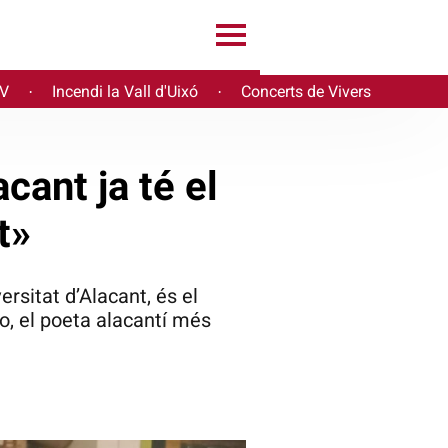
PV
Incendi la Vall d'Uixó
Concerts de Vivers
·
·
ant ja té el
t»
ersitat d’Alacant, és el
o, el poeta alacantí més