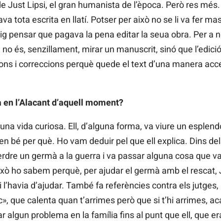
 de Just Lipsi, el gran humanista de l’època. Però res mé
ava tota escrita en llatí. Potser per això no se li va fer m
aig pensar que pagava la pena editar la seua obra. Per a nos
ic: no és, senzillament, mirar un manuscrit, sinó que l’edic
ns i correccions perquè quede el text d’una manera accepta
a en l’Alacant d’aquell moment?
na vida curiosa. Ell, d’alguna forma, va viure un esplend
 bé per què. Ho vam deduir pel que ell explica. Dins del
erdre un germà a la guerra i va passar alguna cosa que va 
 i això ho sabem perquè, per ajudar el germà amb el resca
 l’havia d’ajudar. També fa referències contra els jutges,
oc», que calenta quan t’arrimes però que si t’hi arrimes, 
r algun problema en la família fins al punt que ell, que e