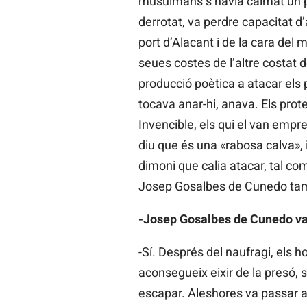
musulmans s’havia calmat un po
derrotat, va perdre capacitat d
port d’Alacant i de la cara del
seues costes de l’altre costat 
producció poètica a atacar els 
tocava anar-hi, anava. Els prote
Invencible, els qui el van empre
diu que és una «rabosa calva», i
dimoni que calia atacar, tal com
Josep Gosalbes de Cunedo tamb
-Josep Gosalbes de Cunedo va 
-Sí. Després del naufragi, els 
aconsegueix eixir de la presó,
escapar. Aleshores va passar a B