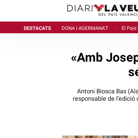
DESTACATS
DONA I AGERMANA'T
El País
·
«Amb Josep 
s
Antoni Biosca Bas (Alac
responsable de l’edició