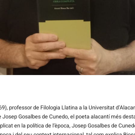
), professor de Filologia Llatina a la Universitat d’Alaca
de Josep Gosalbes de Cunedo, el poeta alacantí més des
mplicat en la política de l’època, Josep Gosalbes de Cuned
poca i del seu context internacional, tal com explica Bios