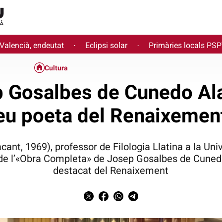
 Valencià, endeutat
Eclipsi solar
Primàries locals PS
·
·
Cultura
Gosalbes de Cunedo Alac
eu poeta del Renaixemen
ant, 1969), professor de Filologia Llatina a la Univ
 de l’«Obra Completa» de Josep Gosalbes de Cuned
destacat del Renaixement