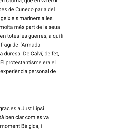
ri Otomà, que en va eixir
lbes de Cunedo parla del
geix els mariners a les
 molta més part de la seua
 totes les guerres, a qui li
aufragi de l’Armada
a duresa. De Calví, de fet,
 El protestantisme era el
l’experiència personal de
gràcies a Just Lipsi
tà ben clar com es va
l moment Bèlgica, i