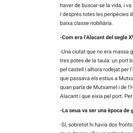
haver de buscar-se la vida, i v
I després totes les peripècies d
baixa classe nobiliària.
-Com era l’Alacant del segle XV
-Una ciutat que no era massa gra
tres potes de la taula: un port 
pel castell i alhora rodejat per
que passava els estius a Mutxame
quan parla de Mutxamel i de l’H
Alacant i que eixia pel port. Pe
-La seua va ser una època de gu
-Sí, sobretot hi havia dos fronts