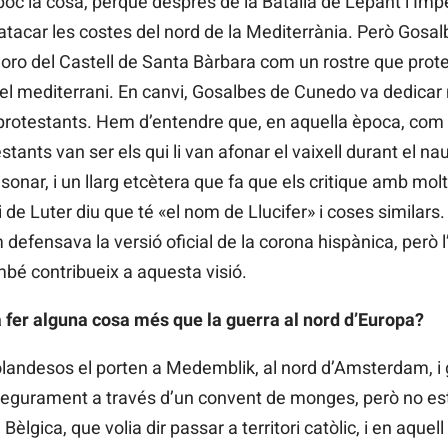
c la cosa, perquè després de la Batalla de Lepant l’Impe
’atacar les costes del nord de la Mediterrània. Però Gosa
 moro del Castell de Santa Bàrbara com un rostre que prote
del mediterrani. En canvi, Gosalbes de Cunedo va dedicar
protestants. Hem d’entendre que, en aquella època, com en
stants van ser els qui li van afonar el vaixell durant el n
sonar, i un llarg etcètera que fa que els critique amb molt
 de Luter diu que té «el nom de Llucifer» i coses similars.
 defensava la versió oficial de la corona hispànica, però 
é contribueix a aquesta visió.
fer alguna cosa més que la guerra al nord d’Europa?
holandesos el porten a Medemblik, al nord d’Amsterdam, i 
 segurament a través d’un convent de monges, però no es
èlgica, que volia dir passar a territori catòlic, i en aquel