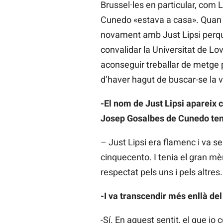
Brussel·les en particular, com L
Cunedo «estava a casa». Quan ac
novament amb Just Lipsi perquè l
convalidar la Universitat de Lov
aconseguir treballar de metge p
d’haver hagut de buscar-se la v
-El nom de Just Lipsi apareix c
Josep Gosalbes de Cunedo teni
– Just Lipsi era flamenc i va s
cinquecento. I tenia el gran mèri
respectat pels uns i pels altres
-I va transcendir més enllà del 
-Sí. En aquest sentit, el que j