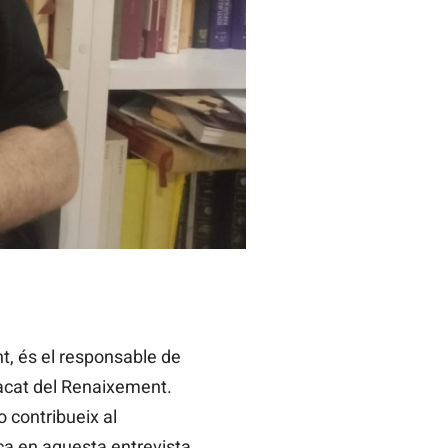
nt, és el responsable de
tacat del Renaixement.
o contribueix al
ca en aquesta entrevista,