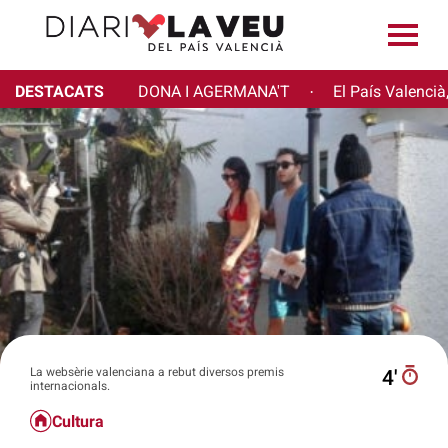
DESTACATS
DONA I AGERMANA'T
El País Valencià
·
La websèrie valenciana a rebut diversos premis
4′
internacionals.
Cultura