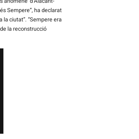
e s’anomene ‘d’Alacant-
i és Sempere”, ha declarat
a la ciutat”. “Sempere era
 de la reconstrucció