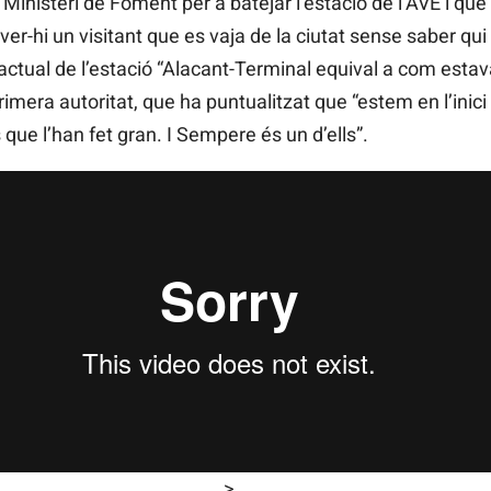
Ministeri de Foment per a batejar l’estació de l’AVE i qu
r-hi un visitant que es vaja de la ciutat sense saber qu
 actual de l’estació “Alacant-Terminal equival a com estav
primera autoritat, que ha puntualitzat que “estem en l’inici
 que l’han fet gran. I Sempere és un d’ells”.
>