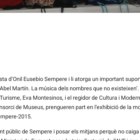
tista d’Onil Eusebio Sempere i li atorga un important suport
Abel Martín. La música dels nombres que no existeixen’. 
e Turisme, Eva Montesinos, i el regidor de Cultura i Modern
sorci de Museus, prengueren part en l’exhibició de la mo
Sempere-2015.
 públic de Sempere i posar els mitjans perquè no caiga en