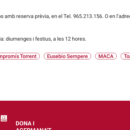
s amb reserva prèvia, en el Tel. 965.213.156. O en l’adre
a: diumenges i festius, a les 12 hores.
promís Torrent
Eusebio Sempere
MACA
To
DONA I