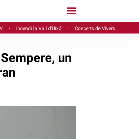
PV
Incendi la Vall d'Uixó
Concerts de Vivers
·
·
 Sempere, un
ran