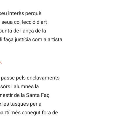
seu interès perquè
seua col·lecció d’art
unta de llança de la
 faça justícia com a artista
.
que passe pels enclavaments
ssors i alumnes la
nestir de la Santa Faç
de les tasques per a
acantí més conegut fora de