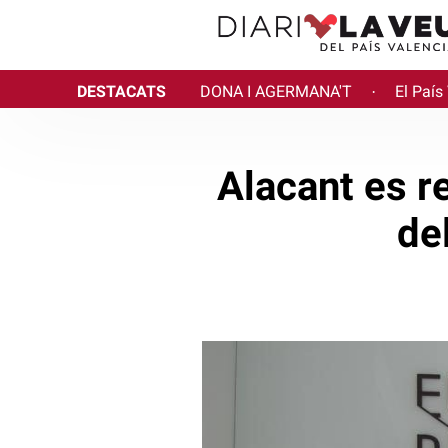
DESTACATS
DONA I AGERMANA'T
El País
·
Alacant es 
de