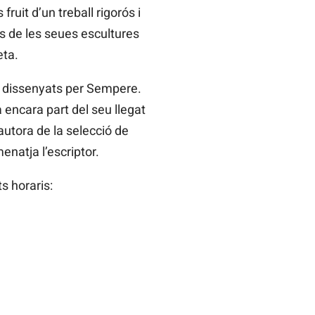
ruit d’un treball rigorós i
es de les seues escultures
eta.
ia dissenyats per Sempere.
 encara part del seu llegat
 autora de la selecció de
enatja l’escriptor.
s horaris: