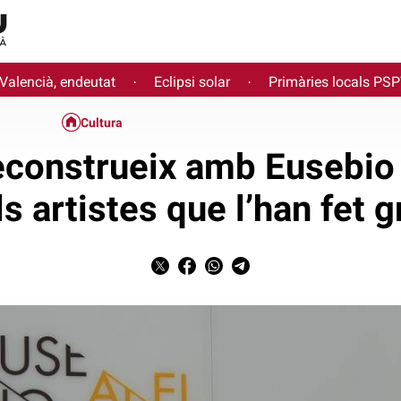
 Valencià, endeutat
Eclipsi solar
Primàries locals PS
·
·
Cultura
reconstrueix amb Eusebio
ls artistes que l’han fet g