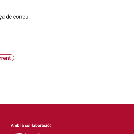
ça de correu
rrent
Amb la col·laboració: