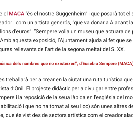
e el
MACA
“és el nostre Guggenheim” i que posarà tot el 
dor i com un artista generós, “que va donar a Alacant la 
ons d’euros”. “Sempere volia un museu que actuara de p
 Amb aquesta exposició, l’Ajuntament ajuda al fet que se li
res rellevants de l’art de la segona meitat del S. XX.
úsica dels nombres que no existeixen”, d’Eusebio Sempere (MACA)
es treballarà per a crear en la ciutat una ruta turística 
ista d’Onil. El projecte didàctic per a divulgar entre profe
pere i la reposició de la seua làpida en l’església del mo
habilitació i que no ha tornat al seu lloc) són unes altres 
e, que és vist des de sectors artístics com el creador al