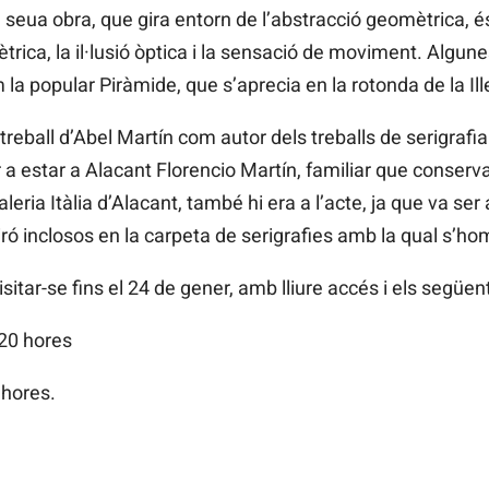
 seua obra, que gira entorn de l’abstracció geomètrica, és f
rica, la il·lusió òptica i la sensació de moviment. Algun
m la popular Piràmide, que s’aprecia en la rotonda de la Ill
 treball d’Abel Martín com autor dels treballs de serigraf
r a estar a Alacant Florencio Martín, familiar que conserva
leria Itàlia d’Alacant, també hi era a l’acte, ja que va ser
iró inclosos en la carpeta de serigrafies amb la qual s’hom
itar-se fins el 24 de gener, amb lliure accés i els següent
 20 hores
 hores.