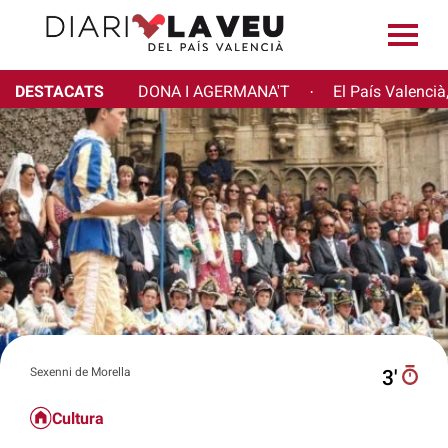
DESTACATS
DONA I AGERMANA'T
El País Valencià
·
Sexenni de Morella
3′
Cultura