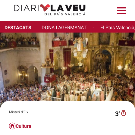
DESTACATS
DONA I AGERMANA'T
El País Valencià
·
Misteri d'Elx
3′
Cultura