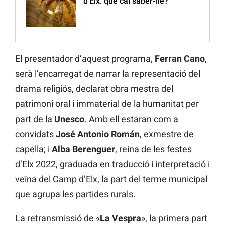
d’Elx: què cal saber-ne?
El presentador d’aquest programa,
Ferran Cano
,
serà l’encarregat de narrar la representació del
drama religiós, declarat obra mestra del
patrimoni oral i immaterial de la humanitat per
part de la
Unesco
. Amb ell estaran com a
convidats
José Antonio Román
, exmestre de
capella; i
Alba Berenguer
, reina de les festes
d‘Elx 2022, graduada en traducció i interpretació i
veïna del Camp d’Elx, la part del terme municipal
que agrupa les partides rurals.
La retransmissió de «
La Vespra
», la primera part