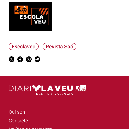
Escolaveu
Revista Saó
Qui som
Contacte