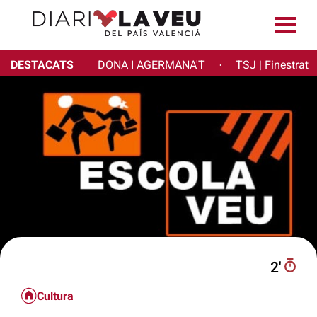
DESTACATS
DONA I AGERMANA'T
TSJ | Finestrat
·
2′
Cultura