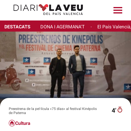
DESTACATS
DONA I AGERMANA'T
El País Valencià
·
Preestrena de la pel·lícula «75 días» al festival Kinépolis
4′
de Paterna
Cultura