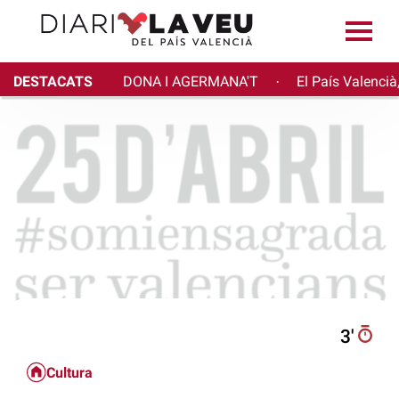
DESTACATS
DONA I AGERMANA'T
El País Valencià
·
3′
Cultura