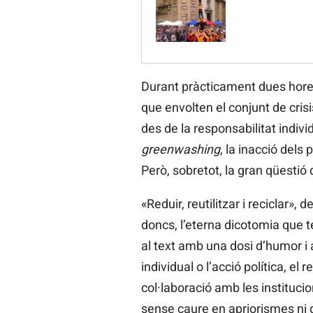
Durant pràcticament dues hores 
que envolten el conjunt de crisi
des de la responsabilitat indivi
greenwashing
, la inacció dels
Però, sobretot, la gran qüestió 
«Reduir, reutilitzar i reciclar»
doncs, l’eterna dicotomia que 
al text amb una dosi d’humor i 
individual o l’acció política, el
col·laboració amb les instituci
sense caure en apriorismes ni