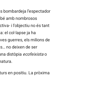
es bombardeja l’espectador
també amb nombrosos
iva- i l’objectiu no és tant
: el col·lapse ja ha
es guerres, els milions de
ues… no deixen de ser
una distòpia
ecofeixista
o
natura.
uturs en positiu. La pròxima