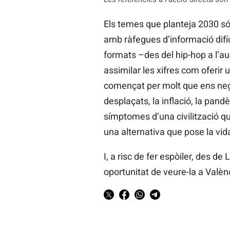
Els temes que planteja 2030 só
amb ràfegues d’informació dif
formats –des del hip-hop a l’aud
assimilar les xifres com oferir 
començat per molt que ens negu
desplaçats, la inflació, la pan
símptomes d’una civilització qu
una alternativa que pose la vida
I, a risc de fer espòiler, des d
oportunitat de veure-la a Valènc