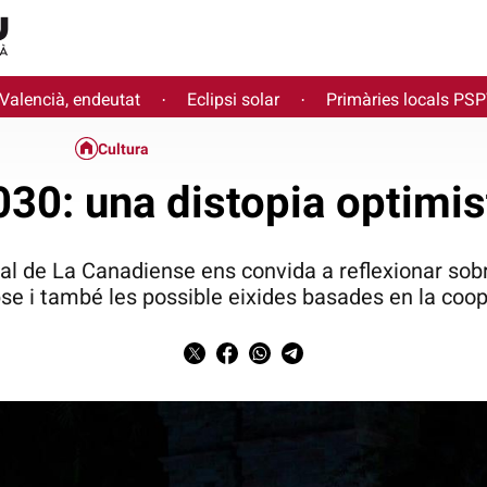
 Valencià, endeutat
Eclipsi solar
Primàries locals PS
·
·
Cultura
030: una distopia optimis
al de La Canadiense ens convida a reflexionar sobr
pse i també les possible eixides basades en la coo