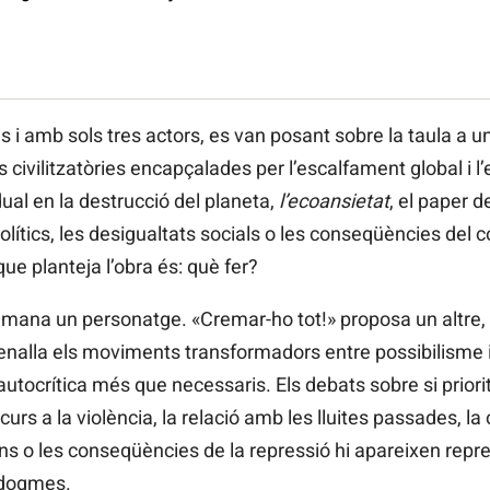
i amb sols tres actors, es van posant sobre la taula a un
s civilitzatòries encapçalades per l’escalfament global i 
dual en la destrucció del planeta,
l’ecoansietat
, el paper d
 polítics, les desigualtats socials o les conseqüències de
que planteja l’obra és: què fer?
, demana un personatge. «Cremar-ho tot!» proposa un altre, u
tenalla els moviments transformadors entre possibilisme
autocrítica més que necessaris. Els debats sobre si priori
 recurs a la violència, la relació amb les lluites passades, l
ons o les conseqüències de la repressió hi apareixen rep
 dogmes.