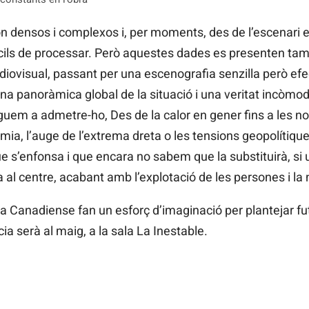
n densos i complexos i, per moments, des de l’escenari 
ícils de processar. Però aquestes dades es presenten 
iovisual, passant per una escenografia senzilla però efect
una panoràmica global de la situació i una veritat incòmoda
em a admetre-ho, Des de la calor en gener fins a les nov
dèmia, l’auge de l’extrema dreta o les tensions geopolítiq
e s’enfonsa i que encara no sabem que la substituirà, si 
 al centre, acabant amb l’explotació de les persones i la 
e La Canadiense fan un esforç d’imaginació per plantejar f
ia serà al maig, a la sala La Inestable.