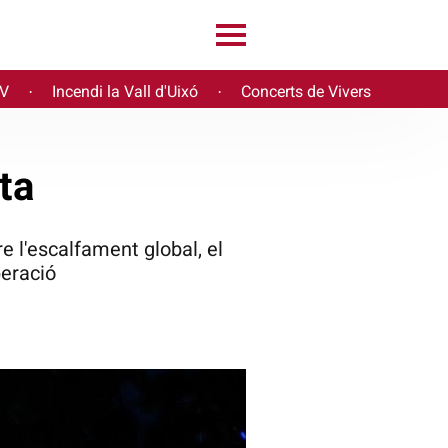
PV
Incendi la Vall d'Uixó
Concerts de Vivers
·
·
ta
e l'escalfament global, el
peració