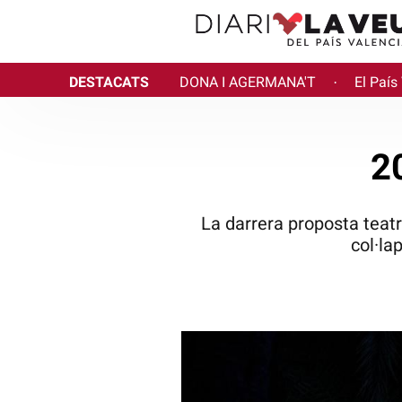
DESTACATS
DONA I AGERMANA'T
El País
·
2
La darrera proposta teatr
col·la