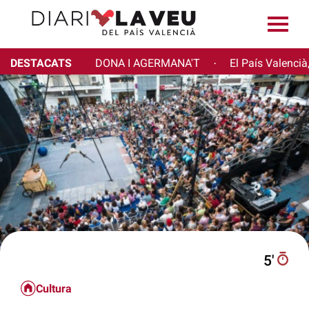
DESTACATS
DONA I AGERMANA'T
El País Valencià
·
5′
Cultura