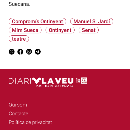
Suecana.
Compromís Ontinyent
Manuel S. Jardí
Mim Sueca
Ontinyent
Senat
teatre
Qui som
Contacte
Política de privacitat