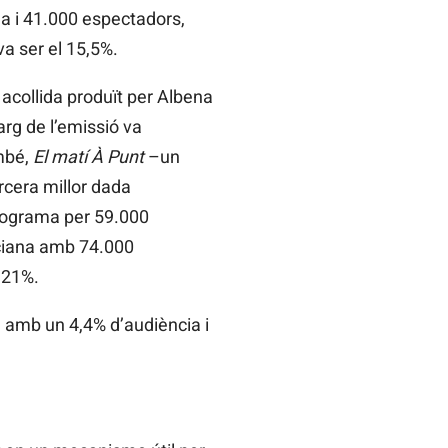
lla i 41.000 espectadors,
a ser el 15,5%.
acollida produït per Albena
arg de l’emissió va
mbé,
El matí À Punt
–un
rcera millor dada
programa per 59.000
enciana amb 74.000
 21%.
 amb un 4,4% d’audiència i