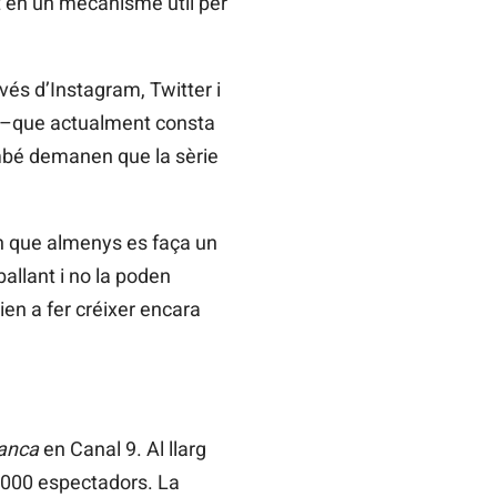
t en un mecanisme útil per
avés d’Instagram, Twitter i
e –que actualment consta
ambé demanen que la sèrie
en que almenys es faça un
allant i no la poden
ien a fer créixer encara
lanca
en Canal 9. Al llarg
3.000 espectadors. La