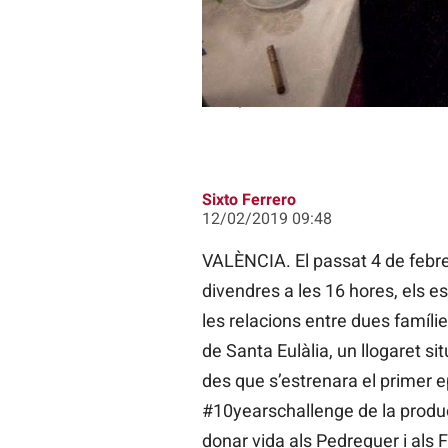
Els decorats exteriors de la sèrie s
L'ALQUERIA BLANCA
Sixto Ferrero
12/02/2019 09:48
VALÈNCIA. El passat 4 de febre
divendres a les 16 hores, els e
les relacions entre dues famílie
de Santa Eulàlia, un llogaret si
des que s’estrenara el primer ep
#10yearschallenge de la producc
donar vida als Pedreguer i als 