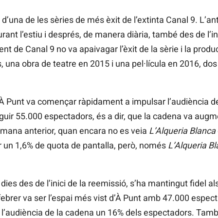
d’una de les sèries de més èxit de l’extinta Canal 9. L’an
urant l’estiu i després, de manera diària, també des de l’in
nt de Canal 9 no va apaivagar l’èxit de la sèrie i la produ
, una obra de teatre en 2015 i una pel·lícula en 2016, do
’À Punt va començar ràpidament a impulsar l’audiència de 
guir 55.000 espectadors, és a dir, que la cadena va augm
etmana anterior, quan encara no es veia
L’Alqueria Blanca
er un 1,6% de quota de pantalla, però, només
L’Alqueria B
ies des de l’inici de la reemissió, s’ha mantingut fidel al
febrer va ser l’espai més vist d’À Punt amb 47.000 espec
e l’audiència de la cadena un 16% dels espectadors. Tamb