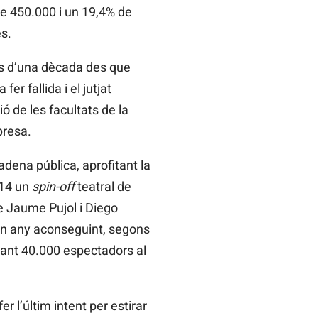
e 450.000 i un 19,4% de
s.
més d’una dècada des que
er fallida i el jutjat
ó de les facultats de la
presa.
dena pública, aprofitant la
014 un
spin-off
teatral de
de Jaume Pujol i Diego
t un any aconseguint, segons
umant 40.000 espectadors al
er l’últim intent per estirar