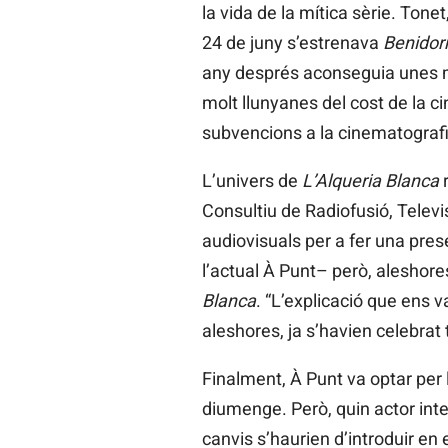
la vida de la mítica sèrie. Tone
24 de juny s’estrenava
Benido
any després aconseguia unes mo
molt llunyanes del cost de la c
subvencions a la cinematografia
L’univers de
L’Alqueria Blanca
r
Consultiu de Radiofusió, Televi
audiovisuals per a fer una pres
l’actual À Punt– però, aleshore
Blanca
. “L’explicació que ens 
aleshores, ja s’havien celebrat t
Finalment, À Punt va optar per 
diumenge. Però, quin actor int
canvis s’haurien d’introduir en