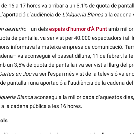
ja de 16 a 17 hores va arribar a un 3,1% de quota de panta
L’aportació d’audiència de
L’Alqueria Blanca
a la cadena v
n destarifo
–un dels
espais d’humor d’À Punt
amb millor 
uota de pantalla, va ser vist per 40.000 espectadors i al ll
gons informava la mateixa empresa de comunicació. Ta
adena– va aconseguir el passat dilluns, 11 de febrer, la te
 un 3,5% de quota de pantalla i va ser vist al llarg del 
Cartes en Joc
va ser l’espai més vist de la televisió val
e pantalla i una aportació a l’audiència de la cadena del
lqueria Blanca
aconseguia la millor dada d’aquestos dies,
 la cadena pública a les 16 hores.
ols