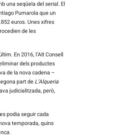
mb una seqüela del serial. El
Santiago Pumarola que un
852 euros. Unes xifres
procedien de les
últim. En 2016, l’Alt Consell
reliminar dels productes
siva de la nova cadena –
 segona part de
L’Alqueria
va judicialitzada, però,
 es podia seguir cada
 nova temporada, quins
anca
.