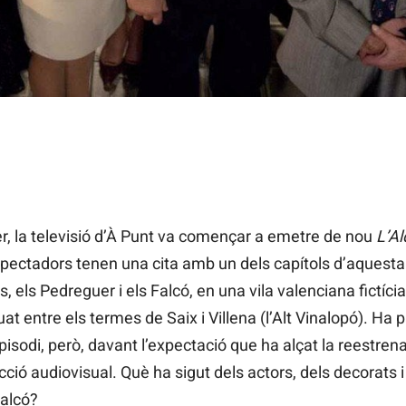
'han convertit en ruïnes i alguns actors treballen en l'actual cad
r, la televisió d’À Punt va començar a emetre de nou
L’Al
spectadors tenen una cita amb un dels capítols d’aquesta 
s, els Pedreguer i els Falcó, en una vila valenciana fictíci
tuat entre els termes de Saix i Villena (l’Alt Vinalopó). 
isodi, però, davant l’expectació que ha alçat la reestrena
ió audiovisual. Què ha sigut dels actors, dels decorats i
Falcó?