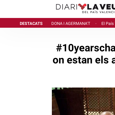
DESTACATS
DONA I AGERMANA'T
El País
·
#10yearschal
on estan els 