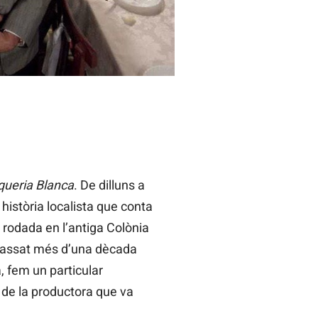
ena pública en altres produccions. /
queria Blanca
. De dilluns a
història localista que conta
a rodada en l’antiga Colònia
Ha passat més d’una dècada
, fem un particular
 de la productora que va