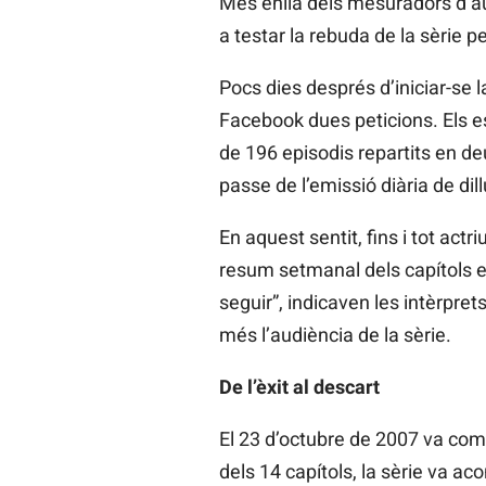
Més enllà dels mesuradors d’au
a testar la rebuda de la sèrie 
Pocs dies després d’iniciar-se l
Facebook dues peticions. Els e
de 196 episodis repartits en d
passe de l’emissió diària de di
En aquest sentit, fins i tot ac
resum setmanal dels capítols em
seguir”, indicaven les intèrpre
més l’audiència de la sèrie.
De l’èxit al descart
El 23 d’octubre de 2007 va co
dels 14 capítols, la sèrie va a