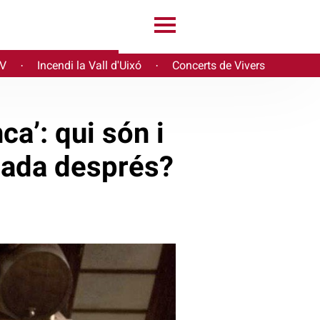
PV
Incendi la Vall d'Uixó
Concerts de Vivers
·
·
a’: qui són i
ècada després?