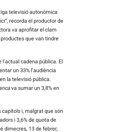
tiga televisió autonòmica
ici”, recorda el productor de
ctora va aprofitar el clam
s productes que van tindre
l’actual cadena pública. El
entar un 33% l’audiència
en la televisió pública.
lanca
va sumar un 3,8% en
s capítols i, malgrat que són
tadors i 3,6% de quota de
é dimecres, 13 de febrer,