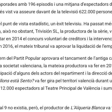
mporades amb 196 episodis i una mitjana d’espectadors d
és vist va asseure davant de la televisió 622.000 persone
l punt de vista estadístic, un èxit televisiu. Ha passat 
xò no obstant, Trivisión SL, la productora de la sèrie, va f
 en 2014 el concurs voluntari de creditors i la intervenci
 2016, el mateix tribunal va aprovar la liquidació de l’em
n del Partit Popular aprovara el tancament de l’antiga ca
 la societat valenciana, la mateixa productora va fer en 2
cipació d’alguns dels actors del repartiment i la direcció 
llons està Sento?
va fer gira pel territori valencià duran
, 12.000 espectadors al Teatre Principal de València i s
l 9 no existia, però, el productor de
L’Alqueria Blanca
va f