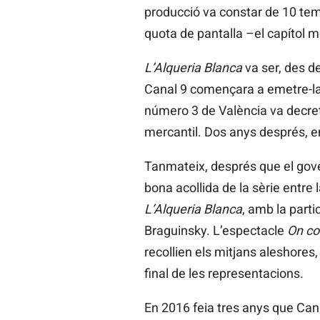
producció va constar de 10 te
quota de pantalla –el capítol m
L’Alqueria Blanca
va ser, des de
Canal 9 començara a emetre-la, ai
número 3 de València va decretar
mercantil. Dos anys després, en
Tanmateix, després que el gover
bona acollida de la sèrie entre
L’Alqueria Blanca
, amb la parti
Braguinsky. L’espectacle
On co
recollien els mitjans aleshores
final de les representacions.
En 2016 feia tres anys que Cana