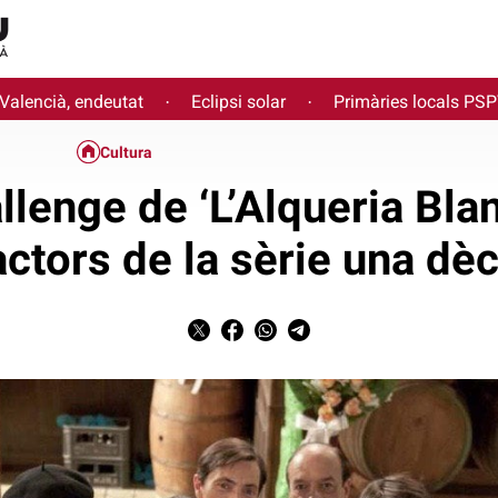
 Valencià, endeutat
Eclipsi solar
Primàries locals PS
·
·
Cultura
lenge de ‘L’Alqueria Blanc
actors de la sèrie una d