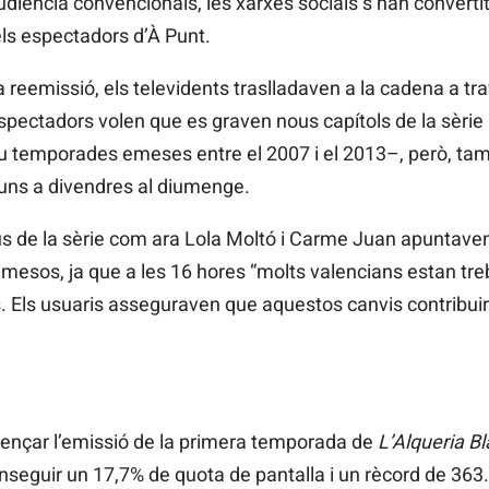
diència convencionals, les xarxes socials s’han converti
pels espectadors d’À Punt.
a reemissió, els televidents traslladaven a la cadena a tr
spectadors volen que es graven nous capítols de la sèri
eu temporades emeses entre el 2007 i el 2013–, però, t
lluns a divendres al diumenge.
trius de la sèrie com ara Lola Moltó i Carme Juan apuntav
esos, ja que a les 16 hores “molts valencians estan treb
ts. Els usuaris asseguraven que aquestos canvis contribuir
mençar l’emissió de la primera temporada de
L’Alqueria B
conseguir un 17,7% de quota de pantalla i un rècord de 36