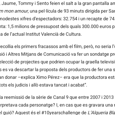
t, Jaume, Tommy i Sento feien el salt a la gran pantalla a
rm mon amour
, una pel·lícula de 93 minuts dirigida per 
destes xifres d’espectadors: 32.754 i un recapte de 74.
inta: 1,5 milions de pressupost dels quals 300.000 euros 
 de l’actual Institut Valencià de Cultura.
ecollia els primers fracassos amb el film, però, no seria l’
sió i Altres Mitjans de Comunicació va fer un sondatge p
elecció de projectes que podrien ocupar la graella televi
s es va descartar la proposta dels productors de fer una
van donar –explica Ximo Pérez– era que la productora esta
ots els judicis i allò estava tancat i acabat”.
la reemissió de la sèrie de Canal 9 que entre 2007 i 2013
erpretava cada personatge? I, en cas que es gravara una
 el guió? Aquest és el #10yearschallenge de
L’Alqueria Bl