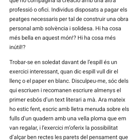
que no compagina la creació amb una altra
professió o ofici. Individus disposats a pagar els
peatges necessaris per tal de construir una obra
personal amb solvència i solidesa. Hi ha cosa
més bella en aquest món!? Hi ha cosa més
inútil!?
Trobar-se en soledat davant de l’espill és un
exercici interessant, quan dic espill vull dir el
llenç o el paper en blanc. Disculpeu-me, sóc dels
qui escriuen i recomanen escriure almenys el
primer esbós d’un text literari a mà. Ara mateix
ho estic fent, escric amb lletra menuda sobre els
fulls d’un quadern amb una vella ploma que em
van regalar, i l’exercici m’oferix la possibilitat
d’alçar ben rectes les parets del pensament que