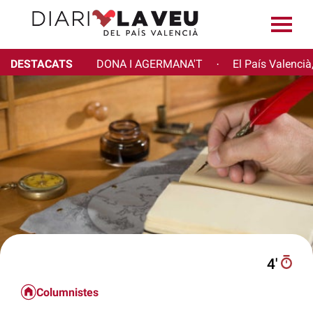
DESTACATS
DONA I AGERMANA'T
El País Valencià
·
4′
Columnistes