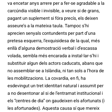
va encetar anys arrere per a fer-se agradable a la
carcúndia visible i invisible, a veure si de grans,
pagant un suplement si fóra precís, els deixen
asseure’s a la mateixa taula. Tampoc s’hi
aprecien senyals contundents per part d’una
pretesa esquerra, l’exquisidesa de la qual, més
enllà d’alguna demostració verbal i d’escassa
volada, sembla més encarada a instal·lar-s’hi i
substituir algun dels actors caducats, abans que
no assemblar-se a Islàndia, ni tan sols a l’hora de
les mobilitzacions. La covardia, en fi, ha
esdevingut un tret identitari natural i assumit per
a no desentonar al si de l’entramat institucional i
els “centres de dia” on gaudeixen els afortunats (i
les afortunades). Aquesta causa sí que mereix