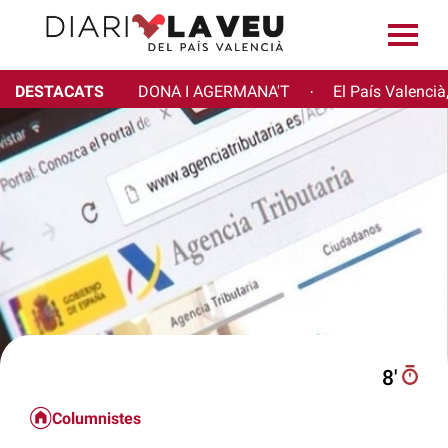
DESTACATS
DONA I AGERMANA'T
El País Valencià
·
8′
Columnistes