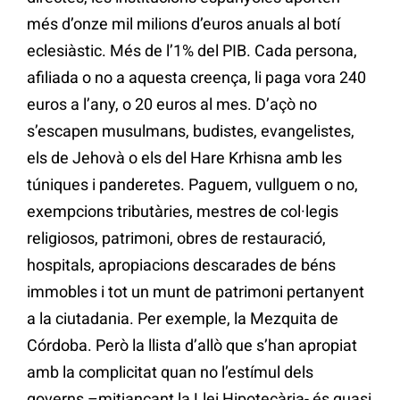
més d’onze mil milions d’euros anuals al botí
eclesiàstic. Més de l’1% del PIB. Cada persona,
afiliada o no a aquesta creença, li paga vora 240
euros a l’any, o 20 euros al mes. D’açò no
s’escapen musulmans, budistes, evangelistes,
els de Jehovà o els del Hare Krhisna amb les
túniques i panderetes. Paguem, vullguem o no,
exempcions tributàries, mestres de col·legis
religiosos, patrimoni, obres de restauració,
hospitals, apropiacions descarades de béns
immobles i tot un munt de patrimoni pertanyent
a la ciutadania. Per exemple, la Mezquita de
Córdoba. Però la llista d’allò que s’han apropiat
amb la complicitat quan no l’estímul dels
governs –mitjançant la Llei Hipotecària- és quasi