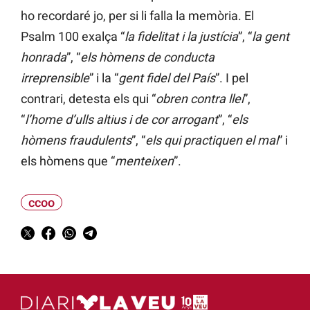
ho recordaré jo, per si li falla la memòria. El
Psalm 100 exalça “
la fidelitat i la justícia
”, “
la gent
honrada
”, “
els hòmens de conducta
irreprensible
” i la “
gent fidel del País
”. I pel
contrari, detesta els qui “
obren contra llei
”,
“
l’home d’ulls altius i de cor arrogant
”, “
els
hòmens fraudulents
”, “
els qui practiquen el mal
” i
els hòmens que “
menteixen
”.
ccoo