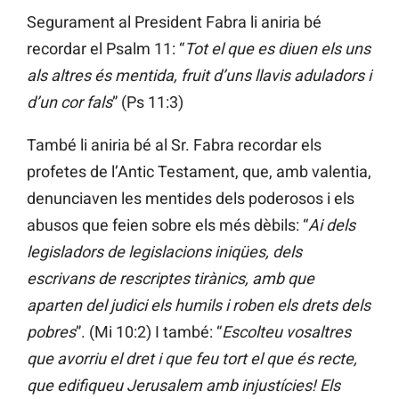
Segurament al President Fabra li aniria bé
recordar el Psalm 11: “
Tot el que es diuen els uns
als altres és mentida, fruit d’uns llavis aduladors i
d’un cor fals
” (Ps 11:3)
També li aniria bé al Sr. Fabra recordar els
profetes de l’Antic Testament, que, amb valentia,
denunciaven les mentides dels poderosos i els
abusos que feien sobre els més dèbils: “
Ai dels
legisladors de legislacions iniqües, dels
escrivans de rescriptes tirànics, amb que
aparten del judici els humils i roben els drets dels
pobres
”. (Mi 10:2) I també: “
Escolteu vosaltres
que avorriu el dret i que feu tort el que és recte,
que edifiqueu Jerusalem amb injustícies! Els