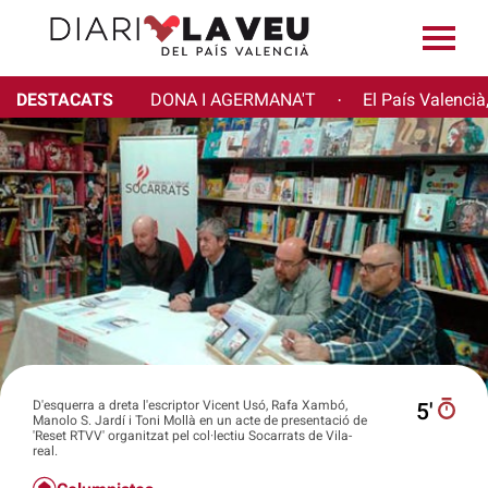
DESTACATS
DONA I AGERMANA'T
El País Valencià
·
D'esquerra a dreta l'escriptor Vicent Usó, Rafa Xambó,
5′
Manolo S. Jardí i Toni Mollà en un acte de presentació de
'Reset RTVV' organitzat pel col·lectiu Socarrats de Vila-
real.