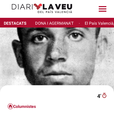
DESTACATS
DONA I AGERMANA'T
El País Valencià
·
4′
Columnistes