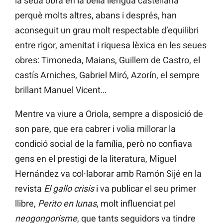
la seua obra en la bella llengua castellana
perquè molts altres, abans i després, han
aconseguit un grau molt respectable d’equilibri
entre rigor, amenitat i riquesa lèxica en les seues
obres: Timoneda, Maians, Guillem de Castro, el
castís Arniches, Gabriel Miró, Azorín, el sempre
brillant Manuel Vicent…
Mentre va viure a Oriola, sempre a disposició de
son pare, que era cabrer i volia millorar la
condició social de la família, però no confiava
gens en el prestigi de la literatura, Miguel
Hernández va col·laborar amb Ramón Sijé en la
revista
El gallo crisis
i va publicar el seu primer
llibre,
Perito en lunas
, molt influenciat pel
neogongorisme
, que tants seguidors va tindre