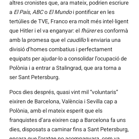
altres cronistes que, ara mateix, podrien escriure
a
El País
,
ABC
o
El Mundo
i pontificar en les
tertúlies de TVE, Franco era molt més intel·ligent
que Hitler i el va enganyar: el
fhürer
es conformà
amb la promesa que el
caudillo
li enviaria una
divisió d’homes combatius i perfectament
equipats per ajudar-lo a consolidar l’ocupació de
Polònia i a entrar a Stalingrad, que ara torna a
ser Sant Petersburg.
Pocs dies després, quasi vint mil “voluntaris”
eixiren de Barcelona, València i Sevilla cap a
Polònia, amb el mateix esperit que els
franquistes d’ara eixiren cap a Barcelona fa uns
dies, disposats a caminar fins a Sant Petersburg,
encara que l’oratge no acompanyara, com va