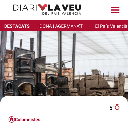
DESTACATS
DONA I AGERMANA'T
El País Valencià
·
5′
Columnistes