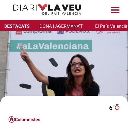
DESTACATS
DONA I AGERMANA'T
El País Valencià
·
6′
Columnistes