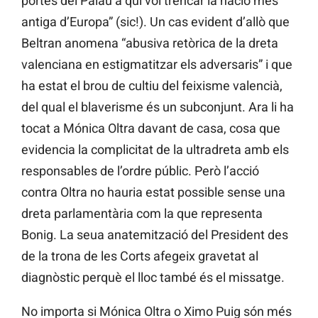
portes del Palau a qui vol trencar la nació més
antiga d’Europa” (sic!). Un cas evident d’allò que
Beltran anomena “abusiva retòrica de la dreta
valenciana en estigmatitzar els adversaris” i que
ha estat el brou de cultiu del feixisme valencià,
del qual el blaverisme és un subconjunt. Ara li ha
tocat a Mónica Oltra davant de casa, cosa que
evidencia la complicitat de la ultradreta amb els
responsables de l’ordre públic. Però l’acció
contra Oltra no hauria estat possible sense una
dreta parlamentària com la que representa
Bonig. La seua anatemització del President des
de la trona de les Corts afegeix gravetat al
diagnòstic perquè el lloc també és el missatge.
No importa si Mónica Oltra o Ximo Puig són més