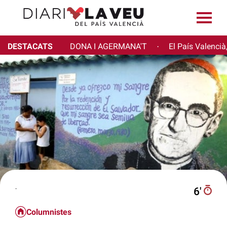
DESTACATS
DONA I AGERMANA'T
El País Valencià
·
-
6′
Columnistes