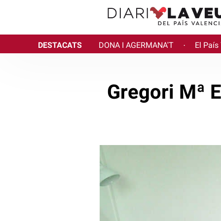
DESTACATS
DONA I AGERMANA'T
El País
·
Gregori Mª E