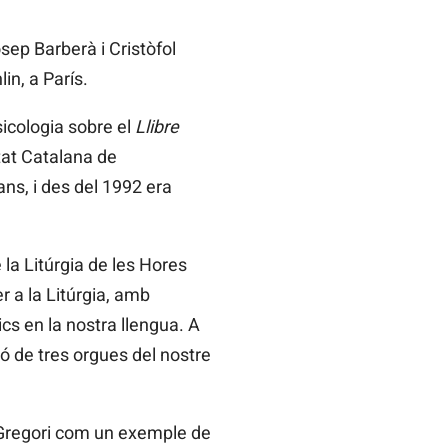
ep Barberà i Cristòfol
in, a París.
icologia sobre el
Llibre
tat Catalana de
ans, i des del 1992 era
 la Litúrgia de les Hores
r a la Litúrgia, amb
ics en la nostra llengua. A
ió de tres orgues del nostre
P. Gregori com un exemple de