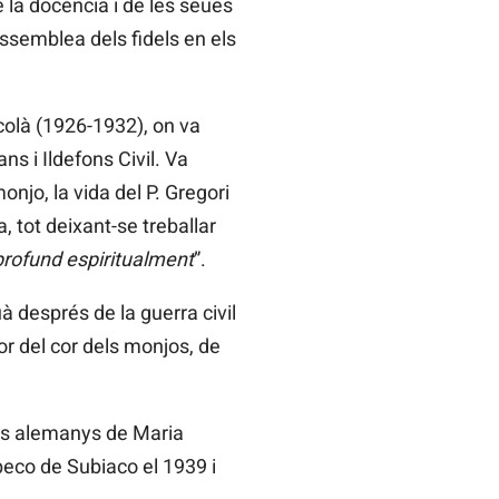
 la docència i de les seues
assemblea dels fidels en els
scolà (1926-1932), on va
s i Ildefons Civil. Va
onjo, la vida del P. Gregori
a, tot deixant-se treballar
, profund espiritualment
”.
 després de la guerra civil
or del cor dels monjos, de
tirs alemanys de Maria
eco de Subiaco el 1939 i