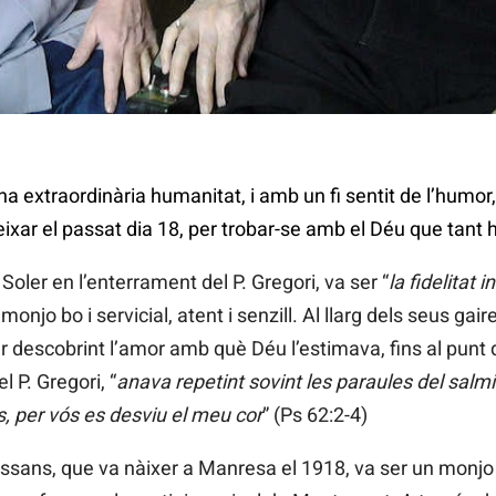
iquel Bausset
a extraordinària humanitat, i amb un fi sentit de l’humor,
xar el passat dia 18, per trobar-se amb el Déu que tant 
oler en l’enterrament del P. Gregori, va ser “
la fidelitat 
onjo bo i servicial, atent i senzill. Al llarg dels seus gai
ar descobrint l’amor amb què Déu l’estimava, fins al punt
l P. Gregori, “
anava repetint sovint les paraules del salm
ós, per vós es desviu el meu cor
” (Ps 62:2-4)
ssans, que va nàixer a Manresa el 1918, va ser un monjo 