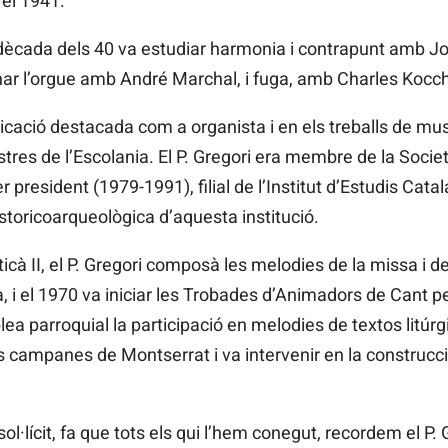
 el 1941.
 dècada dels 40 va estudiar harmonia i contrapunt amb Jos
onar l’orgue amb André Marchal, i fuga, amb Charles Kocchl
icació destacada com a organista i en els treballs de mus
stres de l’Escolania. El P. Gregori era membre de la Socie
 president (1979-1991), filial de l’Institut d’Estudis Catal
toricoarqueològica d’aquesta institució.
icà II, el P. Gregori composà les melodies de la missa i de
là, i el 1970 va iniciar les Trobades d’Animadors de Cant pe
blea parroquial la participació en melodies de textos litúrg
les campanes de Montserrat i va intervenir en la construcc
sol·lícit, fa que tots els qui l’hem conegut, recordem el 