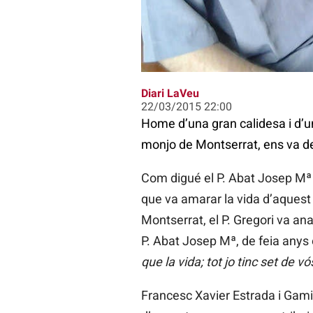
El P. Gregori Estrada amb Josep M
Diari LaVeu
22/03/2015 22:00
Home d’una gran calidesa i d’un
monjo de Montserrat, ens va dei
Com digué el P. Abat Josep Mª S
que va amarar la vida d’aquest m
Montserrat, el P. Gregori va an
P. Abat Josep Mª, de feia anys e
que la vida; tot jo tinc set de v
Francesc Xavier Estrada i Gami