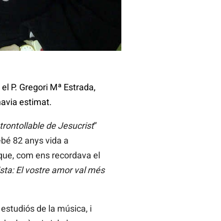
 el P. Gregori Mª Estrada,
havia estimat.
introntollable de Jesucrist
”
rebé 82 anys vida a
 que, com ens recordava el
ista: El vostre amor val més
estudiós de la música, i