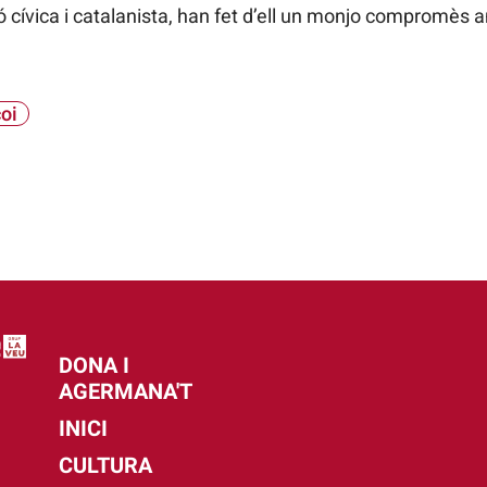
cívica i catalanista, han fet d’ell un monjo compromès a
oi
DONA I
AGERMANA'T
INICI
CULTURA