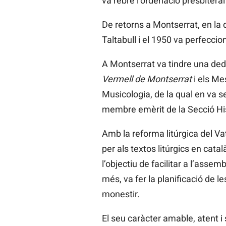
va rebre l’ordenació presbiteral
De retorns a Montserrat, en la
Taltabull i el 1950 va perfecci
A Montserrat va tindre una ded
Vermell de Montserrat
i els Me
Musicologia, de la qual en va ser
membre emèrit de la Secció His
Amb la reforma litúrgica del Vat
per als textos litúrgics en cata
l’objectiu de facilitar a l’assem
més, va fer la planificació de 
monestir.
El seu caràcter amable, atent i 