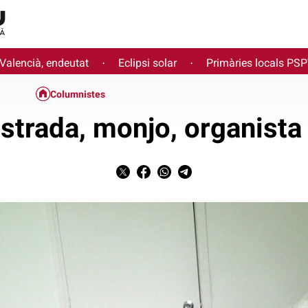
 Valencià, endeutat
Eclipsi solar
Primàries locals PS
·
·
Columnistes
strada, monjo, organista