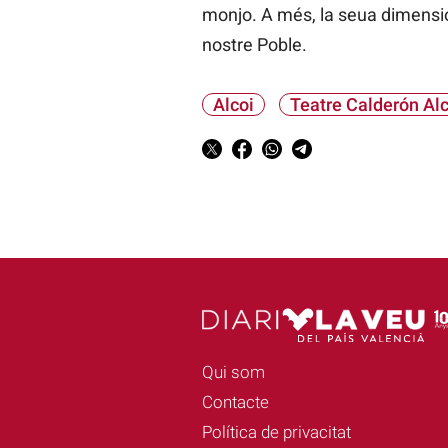
monjo. A més, la seua dimensió 
nostre Poble.
Alcoi
Teatre Calderón Alc
Qui som
Contacte
Política de privacitat