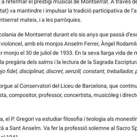
a refermar el prestigi musical de Montserrat. A través de
t) va mantindre i impulsar la tradició participativa de l’
tserrat mateix, i a les parròquies.
Escolania de Montserrat durant els sis anys que passà d’e
 i violoncel, amb els monjos Anselm Ferrer, Àngel Rodamilan
 monjo el 30 de juliol de 1933. En la seva llarga vida de m
, la pregària dels salms i la lectura de la Sagrada Escriptur
o fidel, disciplinat, discret, senzill, constant, treballador
rgue al Conservatori del Liceu de Barcelona, que continuà
ta, compositor, professor, concertista, musicòleg i direct
a, el P. Gregori va estudiar filosofia i teologia als mones
à a Sant Anselm. Va fer la professió solemne al Sacro Sp